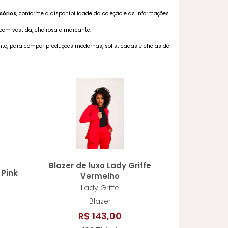
PINK
PRETO
ssórios
, conforme a disponibilidade da coleção e as informações
MAIOR PREÇO
bem vestida, cheirosa e marcante.
ROXO
TELHA CARAMELO
iente, para compor produções modernas, sofisticadas e cheias de
 LIMA
VERDE MILITAR
A - Z
O ESCURO
Blazer de luxo Lady Griffe
 Pink
Vermelho
Lady Griffe
Blazer
R$ 143,00