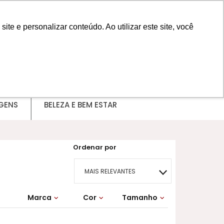
e e personalizar conteúdo. Ao utilizar este site, você
MINHA CONTA
GENS
BELEZA E BEM ESTAR
Ordenar por
MAIS RELEVANTES
Marca
Cor
MAIS VENDIDOS
Tamanho
ffe
G2
AZUL MARINHO
G3
GG
FUCSIA
M
P
MENOR PREÇO