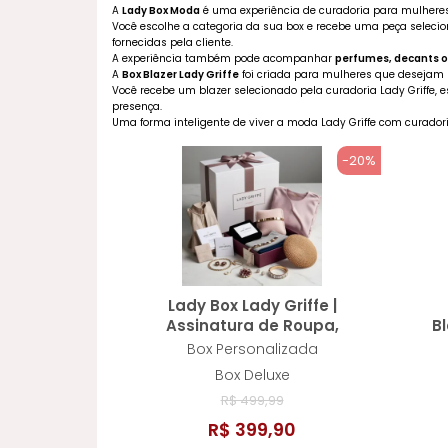
A
Lady Box Moda
é uma experiência de curadoria para mulheres
Você escolhe a categoria da sua box e recebe uma peça selecion
fornecidas pela cliente.
A experiência também pode acompanhar
perfumes, decants o
A
Box Blazer Lady Griffe
foi criada para mulheres que desejam 
Você recebe um blazer selecionado pela curadoria Lady Griffe, 
presença.
Uma forma inteligente de viver a moda Lady Griffe com curadoria,
-20%
Lady Box Lady Griffe |
Assinatura de Roupa,
Bl
Perfumes, Beleza e Bem-
Box Personalizada
Estar
Box Deluxe
R$ 499,99
R$ 399,90