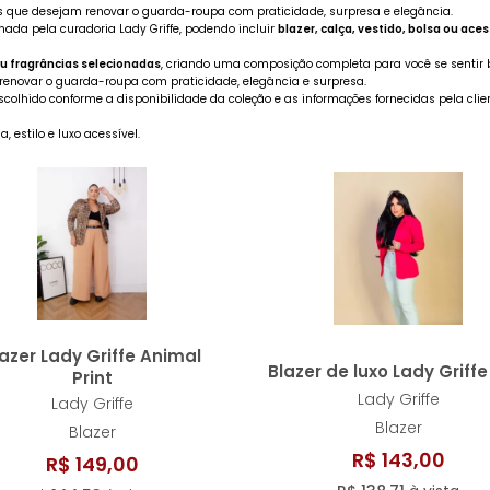
 que desejam renovar o guarda-roupa com praticidade, surpresa e elegância.
LARANJA
MARSALA
ada pela curadoria Lady Griffe, podendo incluir
blazer, calça, vestido, bolsa ou ace
u fragrâncias selecionadas
, criando uma composição completa para você se sentir 
ROSA BEBÊ
ROSA LOVE
renovar o guarda-roupa com praticidade, elegância e surpresa.
escolhido conforme a disponibilidade da coleção e as informações fornecidas pela cl
TELHA TERRA
VERDE
 estilo e luxo acessível.
VERMELH
azer Lady Griffe Animal
Blazer de luxo Lady Griffe
Print
Lady Griffe
Lady Griffe
Blazer
Blazer
R$ 143,00
R$ 149,00