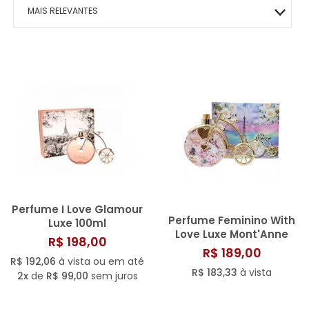
MACRILAN
BOCA
MAIS VITALIDADE
HIDRATANTES
OLHOS
ÁRABE COLLECTION
ROSTO
HOMO – VIGOR
MAIS RELEVANTES
PINCEIS
ENERGIA E VIGOR
OLHOS
BEM-ESTAR TOTAL
KITS PRESENTE
ROSTO
CAFÉ- EMAGRECE
MAIS VENDIDOS
CONTROLE DE PESO
ROSTO
PAZ EMOCIONAL
MENOR PREÇO
FORÇA CORPORAL
SONO TRANQUILO
MAIOR PREÇO
FORÇA CAPILAR
CORAÇÃO SADIO
A - Z
FOCO MENTAL
METABOLISMO
CORPO SAUDÁVEL
GLICOSE ESTÁVEL
Perfume I Love Glamour
Perfume Feminino With
Luxe 100ml
RESPIRAÇÃO LIVRE
Love Luxe Mont'Anne
R$ 198,00
Eau de Parfum - 100ml
R$ 189,00
R$ 192,06
à vista ou em até
MOBILIDADE ÓSSEA
R$ 183,33
à vista
2x
de
R$ 99,00
sem juros
SAÚDE OCULAR