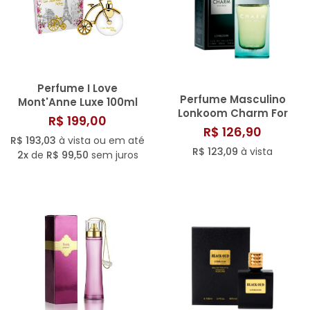
Perfume I Love
Perfume Masculino
Mont'Anne Luxe 100ml
Lonkoom Charm For
R$ 199,00
Men Eau de Toilette
R$ 126,90
100ml
R$ 193,03
à vista ou em até
R$ 123,09
à vista
2x
de
R$ 99,50
sem juros