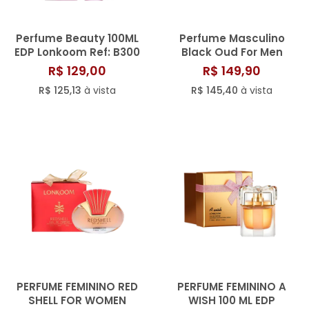
Perfume Beauty 100ML
Perfume Masculino
EDP Lonkoom Ref: B300
Black Oud For Men
Lonkoom Eau de
R$ 129,00
R$ 149,90
Toilette 100ml
R$ 125,13
à vista
R$ 145,40
à vista
PERFUME FEMININO RED
PERFUME FEMININO A
SHELL FOR WOMEN
WISH 100 ML EDP