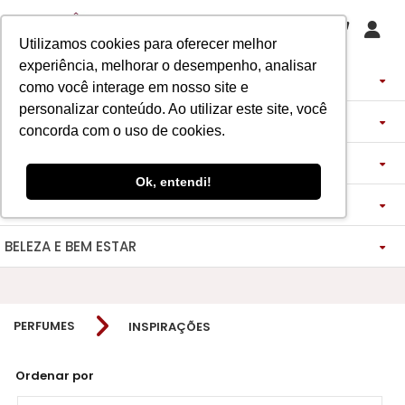
Utilizamos cookies para oferecer melhor
experiência, melhorar o desempenho, analisar
PERFUMES
como você interage em nosso site e
personalizar conteúdo. Ao utilizar este site, você
DECANTS
IMPORTADOS
concorda com o uso de cookies.
ASSINATURA DE PERFUME
ÁRABES
DECANTS DE LUXO
FEMININO
Ok, entendi!
MAQUIAGENS
SEMI SELETIVO
ASSINATURA ROUPA
FEMININO
DECANTS ÁRABES
MASCULINO
BELEZA E BEM ESTAR
-------------
LADY BEAUTY
FEMININO
BLAZER
MASCULINO
DESCOBERTAS
CATHARINE HILL
VIDA SAUDÁVEL
BOCA
INSPIRAÇÕES
MASCULINO
CALÇAS
PERFUMES
INSPIRAÇÕES
RUBY ROSE
NOSSO DIFERENCIAL
BOCA
MAGNUS - ENERGIA
MINIATURAS 25ML
FEMININO
ROSTO
VESTIDOS
MELU
DETOX ESSENCE
BOCA
TECNOLOGIA MICELIZAÇÃO
BODY SPLASH
BRAND COLLECTION
OLHOS
FEM-SAÚDE MULHER
MASCULINO
BOLSAS
Ordenar por