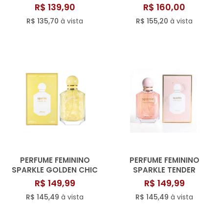
LONKOOM
LONKOOM - OFICIAL
R$ 139,90
R$ 160,00
R$ 135,70
à vista
R$ 155,20
à vista
PERFUME FEMININO
PERFUME FEMININO
SPARKLE GOLDEN CHIC
SPARKLE TENDER
100 ML LONKOOM
EMBRACE FOR WOMEN
R$ 149,99
R$ 149,99
100 ML LONKOOM
R$ 145,49
à vista
R$ 145,49
à vista