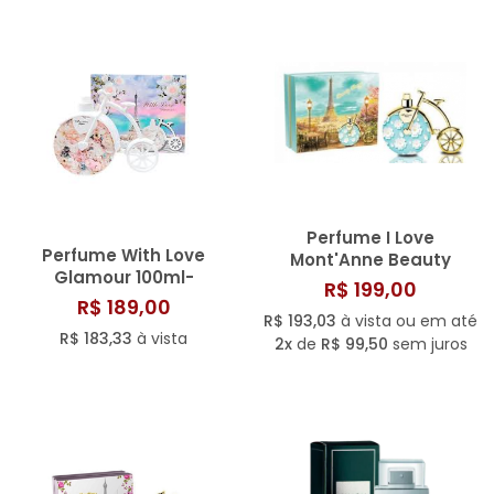
SAÚDE DIGESTIVA
Perfume I Love
Perfume With Love
Mont'Anne Beauty
Glamour 100ml-
Flower 100ml
R$ 199,00
R$ 189,00
R$ 193,03
à vista ou em até
R$ 183,33
à vista
2x
de
R$ 99,50
sem juros