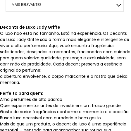
MACRILAN
BOCA
MAIS VITALIDADE
HIDRATANTES
OLHOS
ÁRABE COLLECTION
ROSTO
HOMO – VIGOR
MAIS RELEVANTES
PINCEIS
ENERGIA E VIGOR
OLHOS
BEM-ESTAR TOTAL
KITS PRESENTE
ROSTO
CAFÉ- EMAGRECE
MAIS VENDIDOS
Decants de Luxo Lady Griffe
CONTROLE DE PESO
ROSTO
PAZ EMOCIONAL
O luxo não está no tamanho. Está na experiência. Os Decants
MENOR PREÇO
de Luxo Lady Griffe são a forma mais elegante e inteligente de
FORÇA CORPORAL
SONO TRANQUILO
viver a alta perfumaria. Aqui, você encontra fragrâncias
MAIOR PREÇO
sofisticadas, desejadas e marcantes, fracionadas com cuidado
FORÇA CAPILAR
CORAÇÃO SADIO
para quem valoriza qualidade, presença e exclusividade, sem
abrir mão da praticidade. Cada decant preserva a essência
A - Z
original do perfume:
FOCO MENTAL
METABOLISMO
a abertura envolvente, o corpo marcante e o rastro que deixa
memória.
CORPO SAUDÁVEL
GLICOSE ESTÁVEL
Perfeito para quem:
RESPIRAÇÃO LIVRE
Ama perfumes de alto padrão
Quer experimentar antes de investir em um frasco grande
Gosta de variar fragrâncias conforme o momento e a ocasião
MOBILIDADE ÓSSEA
Busca luxo acessível com curadoria e bom gosto
Mais do que um produto, o decant de luxo é uma experiência
SAÚDE OCULAR
sensorial — pensada para acompanhar sua rotina, sua