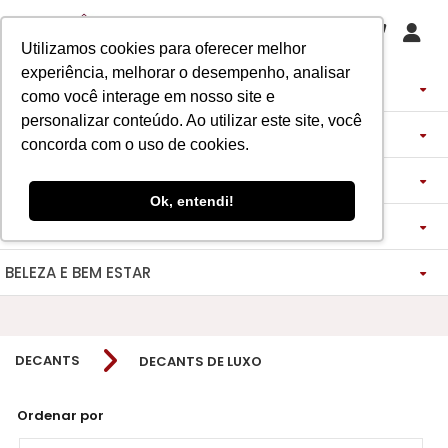
Utilizamos cookies para oferecer melhor
experiência, melhorar o desempenho, analisar
PERFUMES
como você interage em nosso site e
personalizar conteúdo. Ao utilizar este site, você
DECANTS
IMPORTADOS
concorda com o uso de cookies.
ASSINATURA DE PERFUME
ÁRABES
DECANTS DE LUXO
FEMININO
Ok, entendi!
MAQUIAGENS
SEMI SELETIVO
ASSINATURA ROUPA
FEMININO
DECANTS ÁRABES
MASCULINO
BELEZA E BEM ESTAR
-------------
LADY BEAUTY
FEMININO
BLAZER
MASCULINO
DESCOBERTAS
CATHARINE HILL
VIDA SAUDÁVEL
BOCA
INSPIRAÇÕES
MASCULINO
CALÇAS
DECANTS
DECANTS DE LUXO
RUBY ROSE
NOSSO DIFERENCIAL
BOCA
MAGNUS - ENERGIA
MINIATURAS 25ML
FEMININO
ROSTO
VESTIDOS
MELU
DETOX ESSENCE
BOCA
TECNOLOGIA MICELIZAÇÃO
BODY SPLASH
BRAND COLLECTION
OLHOS
FEM-SAÚDE MULHER
MASCULINO
BOLSAS
Ordenar por