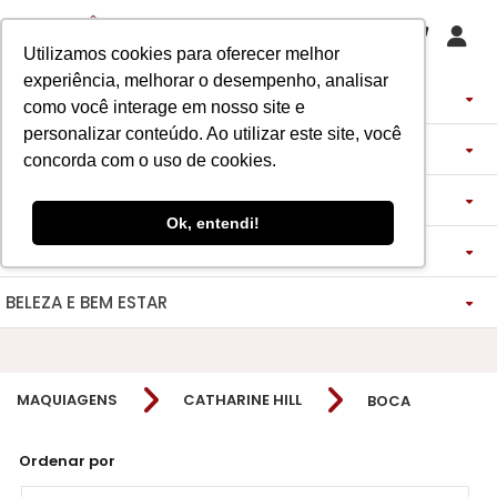
Utilizamos cookies para oferecer melhor
experiência, melhorar o desempenho, analisar
PERFUMES
como você interage em nosso site e
personalizar conteúdo. Ao utilizar este site, você
DECANTS
IMPORTADOS
concorda com o uso de cookies.
ASSINATURA DE PERFUME
ÁRABES
DECANTS DE LUXO
FEMININO
Ok, entendi!
MAQUIAGENS
SEMI SELETIVO
ASSINATURA ROUPA
FEMININO
DECANTS ÁRABES
MASCULINO
BELEZA E BEM ESTAR
-------------
LADY BEAUTY
FEMININO
BLAZER
MASCULINO
DESCOBERTAS
CATHARINE HILL
VIDA SAUDÁVEL
BOCA
INSPIRAÇÕES
MASCULINO
CALÇAS
MAQUIAGENS
CATHARINE HILL
BOCA
RUBY ROSE
NOSSO DIFERENCIAL
BOCA
MAGNUS - ENERGIA
MINIATURAS 25ML
FEMININO
ROSTO
VESTIDOS
MELU
DETOX ESSENCE
BOCA
TECNOLOGIA MICELIZAÇÃO
BODY SPLASH
BRAND COLLECTION
OLHOS
FEM-SAÚDE MULHER
MASCULINO
BOLSAS
Ordenar por