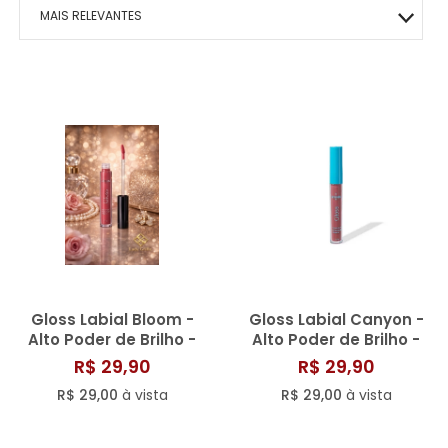
MACRILAN
BOCA
MAIS VITALIDADE
HIDRATANTES
OLHOS
ÁRABE COLLECTION
ROSTO
HOMO – VIGOR
MAIS RELEVANTES
PINCEIS
ENERGIA E VIGOR
OLHOS
BEM-ESTAR TOTAL
KITS PRESENTE
ROSTO
CAFÉ- EMAGRECE
MAIS VENDIDOS
CONTROLE DE PESO
ROSTO
PAZ EMOCIONAL
MENOR PREÇO
FORÇA CORPORAL
SONO TRANQUILO
MAIOR PREÇO
FORÇA CAPILAR
CORAÇÃO SADIO
A - Z
FOCO MENTAL
METABOLISMO
CORPO SAUDÁVEL
GLICOSE ESTÁVEL
Gloss Labial Bloom -
Gloss Labial Canyon -
RESPIRAÇÃO LIVRE
Alto Poder de Brilho -
Alto Poder de Brilho -
Catharine Hill
Catharine Hill
R$ 29,90
R$ 29,90
MOBILIDADE ÓSSEA
R$ 29,00
à vista
R$ 29,00
à vista
SAÚDE OCULAR