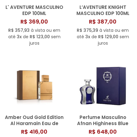
L' AVENTURE MASCULINO
L’AVENTURE KNIGHT
EDP 100ML
MASCULINO EDP 100ML
R$ 369,00
R$ 387,00
R$ 357,93
à vista ou em
R$ 375,39
à vista ou em
até
3x
de
R$ 123,00
sem
até
3x
de
R$ 129,00
sem
juros
juros
Amber Oud Gold Edition
Perfume Masculino
Al Haramain Eau de
Afnan Highiness Blue
Parfum Unissex 60ml
EDP 100ML
R$ 416,00
R$ 648,00