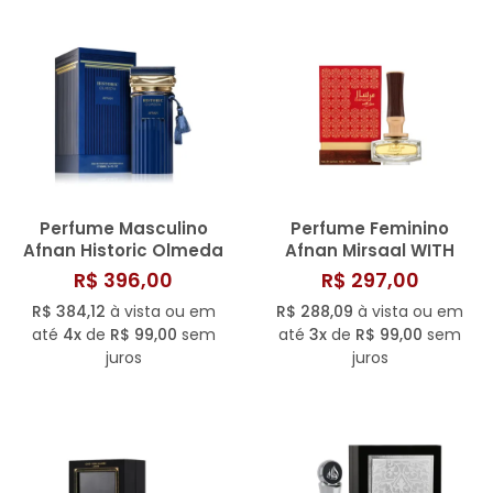
Perfume Masculino
Perfume Feminino
Afnan Historic Olmeda
Afnan Mirsaal WITH
EDP 100ML
LOVE 90 ML
R$ 396,00
R$ 297,00
R$ 384,12
à vista ou em
R$ 288,09
à vista ou em
até
4x
de
R$ 99,00
sem
até
3x
de
R$ 99,00
sem
juros
juros