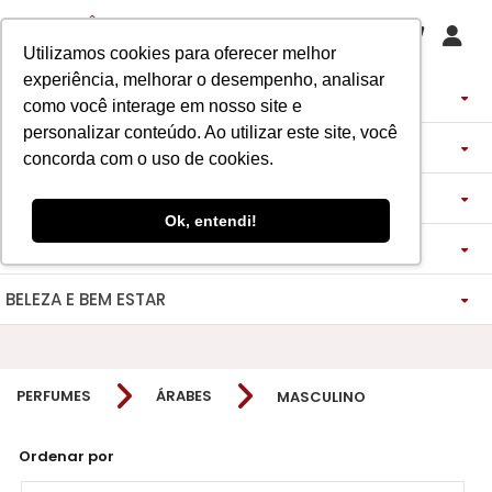
Utilizamos cookies para oferecer melhor
experiência, melhorar o desempenho, analisar
PERFUMES
como você interage em nosso site e
personalizar conteúdo. Ao utilizar este site, você
DECANTS
IMPORTADOS
concorda com o uso de cookies.
ASSINATURA DE PERFUME
ÁRABES
DECANTS DE LUXO
FEMININO
Ok, entendi!
MAQUIAGENS
SEMI SELETIVO
ASSINATURA ROUPA
FEMININO
DECANTS ÁRABES
MASCULINO
BELEZA E BEM ESTAR
-------------
LADY BEAUTY
FEMININO
BLAZER
MASCULINO
DESCOBERTAS
CATHARINE HILL
VIDA SAUDÁVEL
BOCA
INSPIRAÇÕES
MASCULINO
CALÇAS
PERFUMES
ÁRABES
MASCULINO
RUBY ROSE
NOSSO DIFERENCIAL
BOCA
MAGNUS - ENERGIA
MINIATURAS 25ML
FEMININO
ROSTO
VESTIDOS
MELU
DETOX ESSENCE
BOCA
TECNOLOGIA MICELIZAÇÃO
BODY SPLASH
BRAND COLLECTION
OLHOS
FEM-SAÚDE MULHER
MASCULINO
BOLSAS
Ordenar por