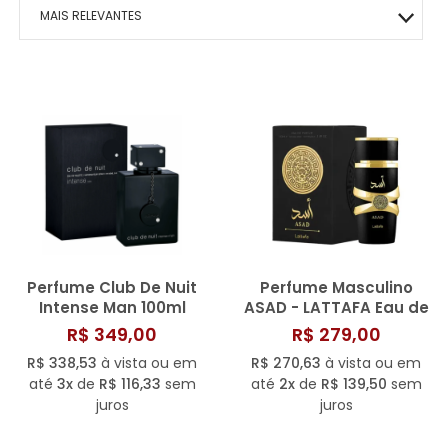
MACRILAN
BOCA
MAIS VITALIDADE
HIDRATANTES
OLHOS
ÁRABE COLLECTION
ROSTO
HOMO – VIGOR
MAIS RELEVANTES
PINCEIS
ENERGIA E VIGOR
OLHOS
BEM-ESTAR TOTAL
KITS PRESENTE
ROSTO
CAFÉ- EMAGRECE
MAIS VENDIDOS
CONTROLE DE PESO
ROSTO
PAZ EMOCIONAL
MENOR PREÇO
FORÇA CORPORAL
SONO TRANQUILO
MAIOR PREÇO
FORÇA CAPILAR
CORAÇÃO SADIO
A - Z
FOCO MENTAL
METABOLISMO
Perfume Club De Nuit
Perfume Masculino
CORPO SAUDÁVEL
GLICOSE ESTÁVEL
Intense Man 100ml
ASAD - LATTAFA Eau de
Parfum 100ML
R$ 349,00
R$ 279,00
RESPIRAÇÃO LIVRE
R$ 338,53
à vista ou em
R$ 270,63
à vista ou em
MOBILIDADE ÓSSEA
até
3x
de
R$ 116,33
sem
até
2x
de
R$ 139,50
sem
juros
juros
SAÚDE OCULAR