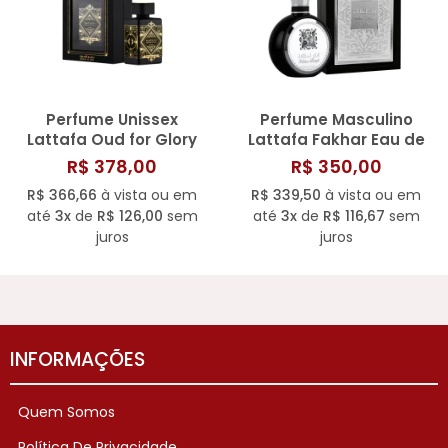
Perfume Unissex
Perfume Masculino
Lattafa Oud for Glory
Lattafa Fakhar Eau de
EDP 100 ML
Parfum 100ML
R$ 378,00
R$ 350,00
R$ 366,66
à vista ou em
R$ 339,50
à vista ou em
até
3x
de
R$ 126,00
sem
até
3x
de
R$ 116,67
sem
juros
juros
INFORMAÇÕES
Quem Somos
Política De Privacidade