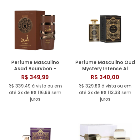
SAÚDE DIGESTIVA
Perfume Masculino
Perfume Masculino Oud
Asad Bourvbon -
Mystery Intense Al
Lattafa Eau de Parfum
Wataniah EDP 100 ML
R$ 349,99
R$ 340,00
100ML
R$ 339,49
à vista ou em
R$ 329,80
à vista ou em
até
3x
de
R$ 116,66
sem
até
3x
de
R$ 113,33
sem
juros
juros