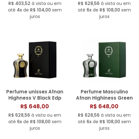
R$ 403,52
à vista ou em
R$ 628,56
à vista ou em
até
4x
de
R$ 104,00
sem
até
6x
de
R$ 108,00
sem
juros
juros
Perfume unissex Afnan
Perfume Masculino
Highness V Black Edp
Afnan Highiness Green
100ml
III EDP 100 ML
R$ 648,00
R$ 648,00
R$ 628,56
à vista ou em
R$ 628,56
à vista ou em
até
6x
de
R$ 108,00
sem
até
6x
de
R$ 108,00
sem
juros
juros