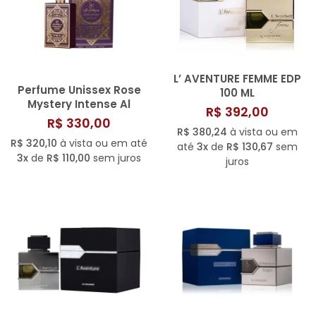
L’ AVENTURE FEMME EDP
Perfume Unissex Rose
100 ML
Mystery Intense Al
R$ 392,00
Wataniah Eau de
R$ 330,00
Parfum 100ml
R$ 380,24
à vista ou em
R$ 320,10
à vista ou em até
até
3x
de
R$ 130,67
sem
3x
de
R$ 110,00
sem juros
juros