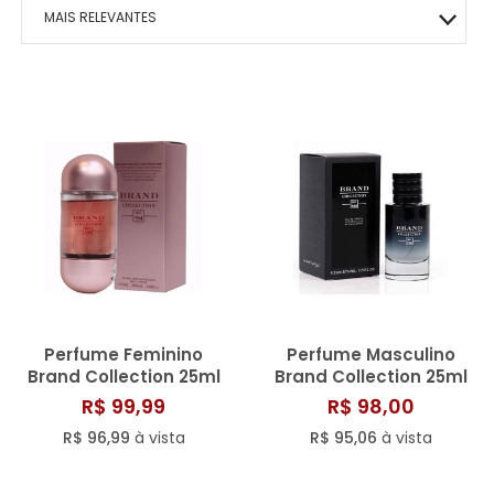
MACRILAN
BOCA
MAIS VITALIDADE
HIDRATANTES
OLHOS
ÁRABE COLLECTION
ROSTO
HOMO – VIGOR
MAIS RELEVANTES
PINCEIS
ENERGIA E VIGOR
OLHOS
BEM-ESTAR TOTAL
KITS PRESENTE
ROSTO
CAFÉ- EMAGRECE
MAIS VENDIDOS
CONTROLE DE PESO
ROSTO
PAZ EMOCIONAL
MENOR PREÇO
FORÇA CORPORAL
SONO TRANQUILO
MAIOR PREÇO
FORÇA CAPILAR
CORAÇÃO SADIO
A - Z
FOCO MENTAL
METABOLISMO
CORPO SAUDÁVEL
GLICOSE ESTÁVEL
Perfume Feminino
Perfume Masculino
RESPIRAÇÃO LIVRE
Brand Collection 25ml
Brand Collection 25ml
N° 194
N° 100
R$ 99,99
R$ 98,00
MOBILIDADE ÓSSEA
R$ 96,99
à vista
R$ 95,06
à vista
SAÚDE OCULAR