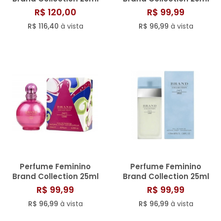
N° 168/808
N° 069/810
R$ 120,00
R$ 99,99
R$ 116,40
à vista
R$ 96,99
à vista
Perfume Feminino
Perfume Feminino
Brand Collection 25ml
Brand Collection 25ml
N° 132
N° 093
R$ 99,99
R$ 99,99
R$ 96,99
à vista
R$ 96,99
à vista