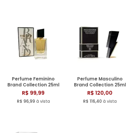
Perfume Feminino
Perfume Masculino
Brand Collection 25ml
Brand Collection 25ml
N° 159/816
N° 181/817
R$ 99,99
R$ 120,00
R$ 96,99
à vista
R$ 116,40
à vista