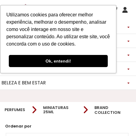
Utilizamos cookies para oferecer melhor
experiência, melhorar o desempenho, analisar
PERFUMES
como você interage em nosso site e
personalizar conteúdo. Ao utilizar este site, você
DECANTS
IMPORTADOS
concorda com o uso de cookies.
ASSINATURA DE PERFUME
ÁRABES
DECANTS DE LUXO
FEMININO
Ok, entendi!
MAQUIAGENS
SEMI SELETIVO
ASSINATURA ROUPA
FEMININO
DECANTS ÁRABES
MASCULINO
BELEZA E BEM ESTAR
-------------
LADY BEAUTY
FEMININO
BLAZER
MASCULINO
DESCOBERTAS
CATHARINE HILL
VIDA SAUDÁVEL
BOCA
INSPIRAÇÕES
MASCULINO
CALÇAS
MINIATURAS
BRAND
PERFUMES
RUBY ROSE
NOSSO DIFERENCIAL
BOCA
MAGNUS - ENERGIA
MINIATURAS 25ML
FEMININO
ROSTO
VESTIDOS
25ML
COLLECTION
MELU
DETOX ESSENCE
BOCA
TECNOLOGIA MICELIZAÇÃO
BODY SPLASH
BRAND COLLECTION
OLHOS
FEM-SAÚDE MULHER
MASCULINO
BOLSAS
Ordenar por