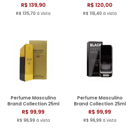
N° 126/101
Collection 25ml N° 125
R$ 139,90
R$ 120,00
R$ 135,70
à vista
R$ 116,40
à vista
Perfume Masculino
Perfume Masculino
Brand Collection 25ml
Brand Collection 25ml
N° 005/804
N° 154
R$ 99,99
R$ 99,99
R$ 96,99
à vista
R$ 96,99
à vista