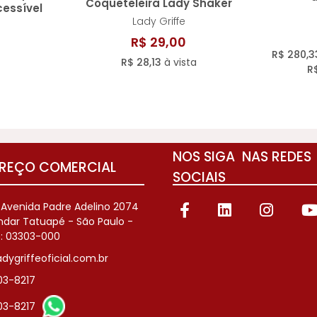
Coqueteleira Lady Shaker
essível
Lady Griffe
 lipo
R$ 29,00
R$ 280,3
R$ 28,13
à vista
R
NOS SIGA NAS REDES
REÇO COMERCIAL
SOCIAIS
: Avenida Padre Adelino 2074
Andar Tatuapé - São Paulo -
: 03303-000
dygriffeoficial.com.br
803-8217
803-8217