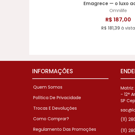
Emagrece — o luxo ac
que dispensa uma
Omnilife
R$ 187,00
R$ 181,39
à vista
INFORMAÇÕES
ENDE
Quem Somos
Matriz
- 12° 
Política De Privacidade
SP Cep
Trocas E Devoluções
sac@la
Como Comprar?
(11) 2
Regulamento Das Promoções
(11) 2