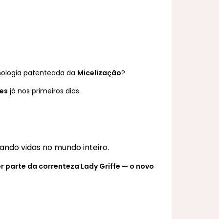
MAIOR PREÇO
A - Z
nologia patenteada da
Micelização
?
zes
já nos primeiros dias.
ndo vidas no mundo inteiro.
 parte da correnteza Lady Griffe — o novo