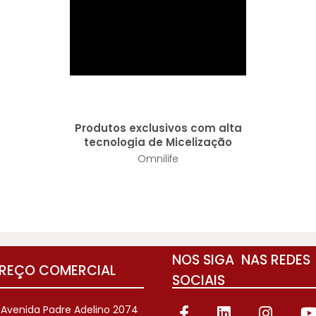
Produtos exclusivos com alta
tecnologia de Micelização
Omnilife
NOS SIGA NAS REDES
REÇO COMERCIAL
SOCIAIS
: Avenida Padre Adelino 2074