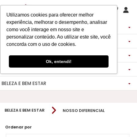
Utilizamos cookies para oferecer melhor
experiência, melhorar o desempenho, analisar
PERFUMES
como você interage em nosso site e
personalizar conteúdo. Ao utilizar este site, você
DECANTS
IMPORTADOS
concorda com o uso de cookies.
ASSINATURA DE PERFUME
ÁRABES
DECANTS DE LUXO
FEMININO
Ok, entendi!
MAQUIAGENS
SEMI SELETIVO
ASSINATURA ROUPA
FEMININO
DECANTS ÁRABES
MASCULINO
BELEZA E BEM ESTAR
-------------
LADY BEAUTY
FEMININO
BLAZER
MASCULINO
DESCOBERTAS
CATHARINE HILL
VIDA SAUDÁVEL
BOCA
INSPIRAÇÕES
MASCULINO
CALÇAS
BELEZA E BEM ESTAR
NOSSO DIFERENCIAL
RUBY ROSE
NOSSO DIFERENCIAL
BOCA
MAGNUS - ENERGIA
MINIATURAS 25ML
FEMININO
ROSTO
VESTIDOS
MELU
DETOX ESSENCE
BOCA
TECNOLOGIA MICELIZAÇÃO
BODY SPLASH
BRAND COLLECTION
OLHOS
FEM-SAÚDE MULHER
MASCULINO
BOLSAS
Ordenar por