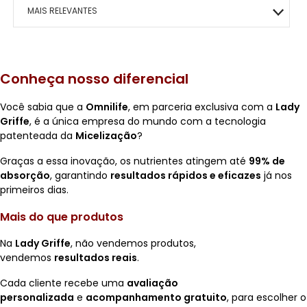
MACRILAN
BOCA
MAIS VITALIDADE
HIDRATANTES
OLHOS
ÁRABE COLLECTION
ROSTO
HOMO – VIGOR
MAIS RELEVANTES
PINCEIS
ENERGIA E VIGOR
OLHOS
BEM-ESTAR TOTAL
KITS PRESENTE
ROSTO
CAFÉ- EMAGRECE
MAIS VENDIDOS
CONTROLE DE PESO
ROSTO
PAZ EMOCIONAL
Conheça nosso diferencial
MENOR PREÇO
FORÇA CORPORAL
SONO TRANQUILO
Você sabia que a
Omnilife
, em parceria exclusiva com a
Lady
MAIOR PREÇO
Griffe
, é a única empresa do mundo com a tecnologia
FORÇA CAPILAR
CORAÇÃO SADIO
patenteada da
Micelização
?
A - Z
Graças a essa inovação, os nutrientes atingem até
99% de
FOCO MENTAL
METABOLISMO
absorção
, garantindo
resultados rápidos e eficazes
já nos
primeiros dias.
CORPO SAUDÁVEL
GLICOSE ESTÁVEL
Mais do que produtos
RESPIRAÇÃO LIVRE
Na
Lady Griffe
, não vendemos produtos,
vendemos
resultados reais
.
MOBILIDADE ÓSSEA
Cada cliente recebe uma
avaliação
SAÚDE OCULAR
personalizada
e
acompanhamento gratuito
, para escolher o