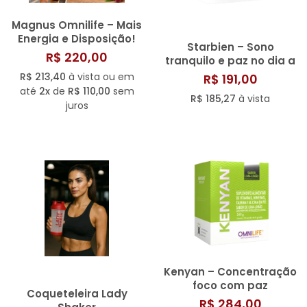
Magnus Omnilife – Mais
Energia e Disposição!
Starbien – Sono
R$ 220,00
tranquilo e paz no dia a
dia
R$ 213,40
à vista ou em
R$ 191,00
até
2x
de
R$ 110,00
sem
R$ 185,27
à vista
juros
Kenyan – Concentração
foco com paz
Coqueteleira Lady
emocional
R$ 284,00