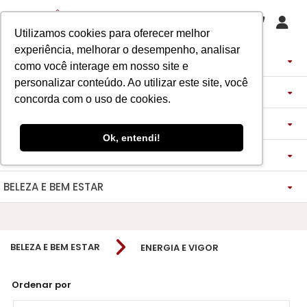
Utilizamos cookies para oferecer melhor
experiência, melhorar o desempenho, analisar
PERFUMES
como você interage em nosso site e
personalizar conteúdo. Ao utilizar este site, você
DECANTS
IMPORTADOS
concorda com o uso de cookies.
ASSINATURA DE PERFUME
ÁRABES
DECANTS DE LUXO
FEMININO
Ok, entendi!
MAQUIAGENS
SEMI SELETIVO
ASSINATURA ROUPA
FEMININO
DECANTS ÁRABES
MASCULINO
BELEZA E BEM ESTAR
-------------
LADY BEAUTY
FEMININO
BLAZER
MASCULINO
DESCOBERTAS
CATHARINE HILL
VIDA SAUDÁVEL
BOCA
INSPIRAÇÕES
MASCULINO
CALÇAS
BELEZA E BEM ESTAR
ENERGIA E VIGOR
RUBY ROSE
NOSSO DIFERENCIAL
BOCA
MAGNUS - ENERGIA
MINIATURAS 25ML
FEMININO
ROSTO
VESTIDOS
MELU
DETOX ESSENCE
BOCA
TECNOLOGIA MICELIZAÇÃO
BODY SPLASH
BRAND COLLECTION
OLHOS
FEM-SAÚDE MULHER
MASCULINO
BOLSAS
Ordenar por