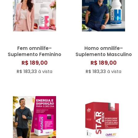
SAÚDE DIGESTIVA
Fem omnilife–
Homo omnilife–
Suplemento Feminino
Suplemento Masculino
para Energia,
para Energia,
R$ 189,00
R$ 189,00
Disposição e Vigor
Disposição e Vigor
R$ 183,33
à vista
R$ 183,33
à vista