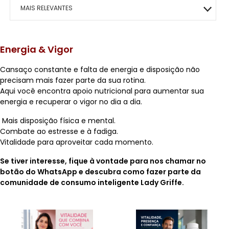
MACRILAN
BOCA
MAIS VITALIDADE
HIDRATANTES
OLHOS
ÁRABE COLLECTION
ROSTO
HOMO – VIGOR
MAIS RELEVANTES
PINCEIS
ENERGIA E VIGOR
OLHOS
BEM-ESTAR TOTAL
KITS PRESENTE
ROSTO
CAFÉ- EMAGRECE
MAIS VENDIDOS
Energia & Vigor
CONTROLE DE PESO
ROSTO
PAZ EMOCIONAL
MENOR PREÇO
Cansaço constante e falta de energia e disposição não
FORÇA CORPORAL
SONO TRANQUILO
precisam mais fazer parte da sua rotina.
MAIOR PREÇO
Aqui você encontra apoio nutricional para aumentar sua
FORÇA CAPILAR
CORAÇÃO SADIO
energia e recuperar o vigor no dia a dia.
A - Z
Mais disposição física e mental.
FOCO MENTAL
METABOLISMO
Combate ao estresse e à fadiga.
Vitalidade para aproveitar cada momento.
CORPO SAUDÁVEL
GLICOSE ESTÁVEL
Se tiver interesse, fique à vontade para nos chamar no
botão do WhatsApp e descubra como fazer parte da
RESPIRAÇÃO LIVRE
comunidade de consumo inteligente Lady Griffe.
MOBILIDADE ÓSSEA
SAÚDE OCULAR