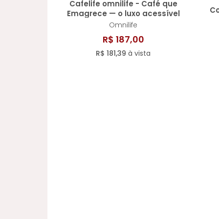
Cafelife omnilife - Café que
Co
Emagrece — o luxo acessível
que dispensa uma lipo
Omnilife
R$ 187,00
R$ 181,39
à vista