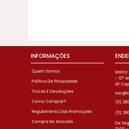
INFORMAÇÕES
ENDE
Quem Somos
Matriz
- 12° 
Política De Privacidade
SP Cep
Trocas E Devoluções
sac@la
Como Comprar?
(11) 2
Regulamento Das Promoções
(11) 2
Compra No Atacado
De Seg