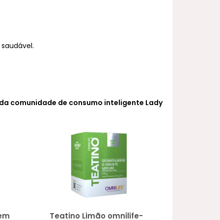
MAIOR PREÇO
 saudável.
A - Z
e da comunidade de consumo inteligente Lady
bem
Teatino Limão omnilife-