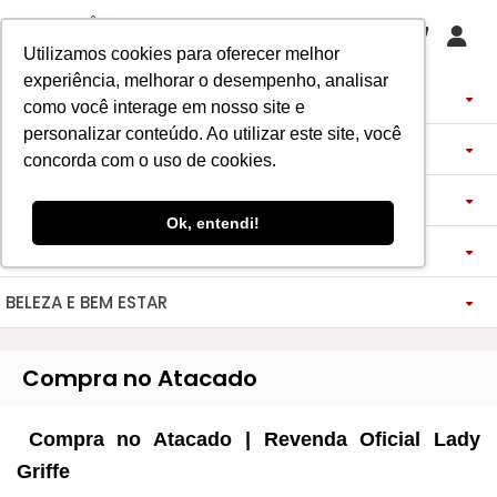
Utilizamos cookies para oferecer melhor
experiência, melhorar o desempenho, analisar
PERFUMES
como você interage em nosso site e
personalizar conteúdo. Ao utilizar este site, você
DECANTS
IMPORTADOS
concorda com o uso de cookies.
ASSINATURA DE PERFUME
ÁRABES
DECANTS DE LUXO
FEMININO
Ok, entendi!
MAQUIAGENS
SEMI SELETIVO
ASSINATURA ROUPA
FEMININO
DECANTS ÁRABES
MASCULINO
BELEZA E BEM ESTAR
-------------
LADY BEAUTY
FEMININO
BLAZER
MASCULINO
DESCOBERTAS
CATHARINE HILL
VIDA SAUDÁVEL
BOCA
INSPIRAÇÕES
MASCULINO
CALÇAS
Compra no Atacado
RUBY ROSE
NOSSO DIFERENCIAL
BOCA
MAGNUS - ENERGIA
MINIATURAS 25ML
FEMININO
ROSTO
VESTIDOS
Compra no Atacado | Revenda Oficial Lady
MELU
DETOX ESSENCE
BOCA
TECNOLOGIA MICELIZAÇÃO
BODY SPLASH
BRAND COLLECTION
OLHOS
FEM-SAÚDE MULHER
MASCULINO
BOLSAS
Griffe