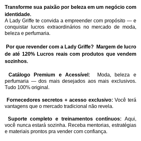
MACRILAN
BOCA
MAIS VITALIDADE
HIDRATANTES
OLHOS
ÁRABE COLLECTION
ROSTO
HOMO – VIGOR
Transforme sua paixão por beleza em um negócio com
identidade.
PINCEIS
ENERGIA E VIGOR
OLHOS
BEM-ESTAR TOTAL
KITS PRESENTE
ROSTO
CAFÉ- EMAGRECE
A Lady Griffe te convida a empreender com propósito — e
conquistar lucros extraordinários no mercado de moda,
CONTROLE DE PESO
ROSTO
PAZ EMOCIONAL
beleza e perfumaria.
FORÇA CORPORAL
SONO TRANQUILO
Por que revender com a Lady Griffe?
Margem de lucro
de até 120%
Lucros reais com produtos que vendem
sozinhos.
FORÇA CAPILAR
CORAÇÃO SADIO
Catálogo Premium e Acessível:
Moda, beleza e
FOCO MENTAL
METABOLISMO
perfumaria — dos mais desejados aos mais exclusivos.
Tudo 100% original.
CORPO SAUDÁVEL
GLICOSE ESTÁVEL
Fornecedores secretos + acesso exclusivo:
Você terá
RESPIRAÇÃO LIVRE
vantagens que o mercado tradicional não revela.
Suporte completo e treinamentos contínuos:
Aqui,
MOBILIDADE ÓSSEA
você nunca estará sozinha. Receba mentorias, estratégias
e materiais prontos pra vender com confiança.
SAÚDE OCULAR