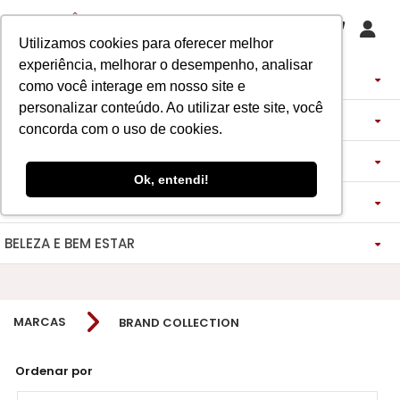
Utilizamos cookies para oferecer melhor
experiência, melhorar o desempenho, analisar
PERFUMES
como você interage em nosso site e
personalizar conteúdo. Ao utilizar este site, você
DECANTS
IMPORTADOS
concorda com o uso de cookies.
ASSINATURA DE PERFUME
ÁRABES
DECANTS DE LUXO
FEMININO
Ok, entendi!
MAQUIAGENS
SEMI SELETIVO
ASSINATURA ROUPA
FEMININO
DECANTS ÁRABES
MASCULINO
BELEZA E BEM ESTAR
-------------
LADY BEAUTY
FEMININO
BLAZER
MASCULINO
DESCOBERTAS
CATHARINE HILL
VIDA SAUDÁVEL
BOCA
INSPIRAÇÕES
MASCULINO
CALÇAS
MARCAS
BRAND COLLECTION
RUBY ROSE
NOSSO DIFERENCIAL
BOCA
MAGNUS - ENERGIA
MINIATURAS 25ML
FEMININO
ROSTO
VESTIDOS
MELU
DETOX ESSENCE
BOCA
TECNOLOGIA MICELIZAÇÃO
BODY SPLASH
BRAND COLLECTION
OLHOS
FEM-SAÚDE MULHER
MASCULINO
BOLSAS
Ordenar por