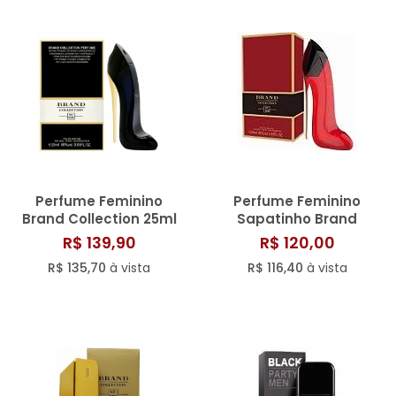
Perfume Feminino
Perfume Feminino
Brand Collection 25ml
Sapatinho Brand
N° 126/101
Collection 25ml N° 125
R$ 139,90
R$ 120,00
R$ 135,70
à vista
R$ 116,40
à vista