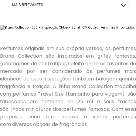
MACRILAN
BOCA
MAIS VITALIDADE
HIDRATANTES
OLHOS
ÁRABE COLLECTION
ROSTO
HOMO – VIGOR
MAIS RELEVANTES
PINCEIS
ENERGIA E VIGOR
OLHOS
BEM-ESTAR TOTAL
KITS PRESENTE
ROSTO
CAFÉ- EMAGRECE
MAIS VENDIDOS
CONTROLE DE PESO
ROSTO
PAZ EMOCIONAL
MENOR PREÇO
FORÇA CORPORAL
SONO TRANQUILO
Perfumes originais em sua própria versão, os perfumes
MAIOR PREÇO
Brand Collection são inspirados em grifes famosas,
FORÇA CAPILAR
CORAÇÃO SADIO
(chamamos de contratipos) eleito entre os favoritos do
A - Z
mercado por ser considerado os perfumes mais
FOCO MENTAL
METABOLISMO
identicos de suas inspirações tanto embalagem quanto
fragrância e fixação. A linha Brand Collection trabalha
CORPO SAUDÁVEL
GLICOSE ESTÁVEL
com perfumes Travel Size (tamanho para viagem), são
fabricados em tamanho de 25 ml e seus frascos
RESPIRAÇÃO LIVRE
são lindas miniaturas dos perfumes famosos. Com essa
proposta você tem acesso a vários perfumes
MOBILIDADE ÓSSEA
com diversas opções de fragrâncias.
SAÚDE OCULAR