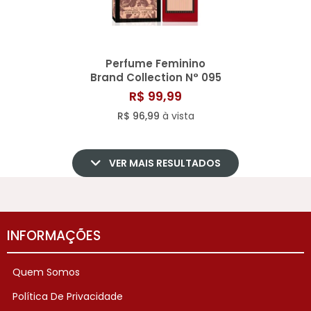
Perfume Feminino
Brand Collection N° 095
- 25ML
R$ 99,99
R$ 96,99
à vista
VER MAIS RESULTADOS
INFORMAÇÕES
Quem Somos
Política De Privacidade