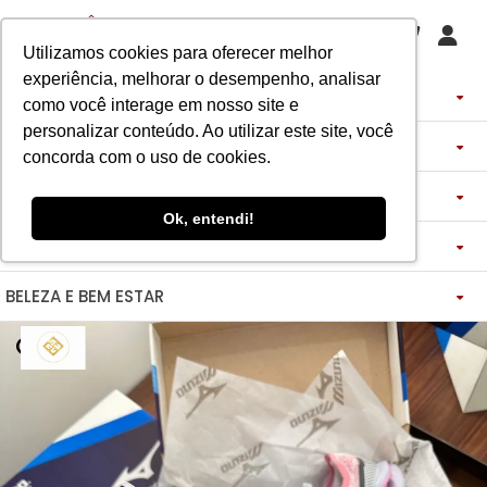
Utilizamos cookies para oferecer melhor
experiência, melhorar o desempenho, analisar
PERFUMES
como você interage em nosso site e
personalizar conteúdo. Ao utilizar este site, você
DECANTS
IMPORTADOS
concorda com o uso de cookies.
ASSINATURA DE PERFUME
ÁRABES
DECANTS DE LUXO
FEMININO
Ok, entendi!
MAQUIAGENS
SEMI SELETIVO
ASSINATURA ROUPA
FEMININO
DECANTS ÁRABES
MASCULINO
BELEZA E BEM ESTAR
-------------
LADY BEAUTY
FEMININO
BLAZER
MASCULINO
DESCOBERTAS
CATHARINE HILL
VIDA SAUDÁVEL
BOCA
INSPIRAÇÕES
MASCULINO
CALÇAS
RUBY ROSE
NOSSO DIFERENCIAL
BOCA
MAGNUS - ENERGIA
MINIATURAS 25ML
FEMININO
ROSTO
VESTIDOS
MELU
DETOX ESSENCE
BOCA
TECNOLOGIA MICELIZAÇÃO
BODY SPLASH
BRAND COLLECTION
OLHOS
FEM-SAÚDE MULHER
MASCULINO
BOLSAS