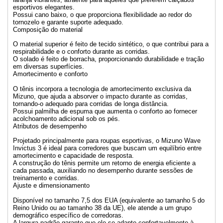
esportivos elegantes.
Possui cano baixo, o que proporciona flexibilidade ao redor do
tornozelo e garante suporte adequado.
Composição do material
O material superior é feito de tecido sintético, o que contribui para a
respirabilidade e o conforto durante as corridas.
O solado é feito de borracha, proporcionando durabilidade e tração
em diversas superfícies.
Amortecimento e conforto
O tênis incorpora a tecnologia de amortecimento exclusiva da
Mizuno, que ajuda a absorver o impacto durante as corridas,
tornando-o adequado para corridas de longa distância.
Possui palmilha de espuma que aumenta o conforto ao fornecer
acolchoamento adicional sob os pés.
Atributos de desempenho
Projetado principalmente para roupas esportivas, o Mizuno Wave
Invictus 3 é ideal para corredores que buscam um equilíbrio entre
amortecimento e capacidade de resposta.
A construção do tênis permite um retorno de energia eficiente a
cada passada, auxiliando no desempenho durante sessões de
treinamento e corridas.
Ajuste e dimensionamento
Disponível no tamanho 7,5 dos EUA (equivalente ao tamanho 5 do
Reino Unido ou ao tamanho 38 da UE), ele atende a um grupo
demográfico específico de corredoras.
A largura padrão garante que ele se adapte confortavelmente à