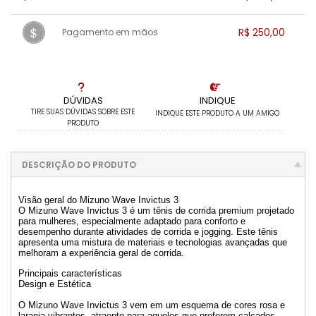
.
2x sem juros de R$ 125,00
.
.
.
.
1x sem juros de R$ 242,50
.
.
.
.
R$ 250,00
Pagamento em mãos
.
.
.
.
.
.
.
1x sem juros de R$ 250,00
.
.
.
.
.
.
.
.
.
.
.
DÚVIDAS
INDIQUE
TIRE SUAS DÚVIDAS SOBRE ESTE
INDIQUE ESTE PRODUTO A UM AMIGO
PRODUTO
DESCRIÇÃO DO PRODUTO
Visão geral do Mizuno Wave Invictus 3
O Mizuno Wave Invictus 3 é um tênis de corrida premium projetado
para mulheres, especialmente adaptado para conforto e
desempenho durante atividades de corrida e jogging. Este tênis
apresenta uma mistura de materiais e tecnologias avançadas que
melhoram a experiência geral de corrida.
Principais características
Design e Estética
O Mizuno Wave Invictus 3 vem em um esquema de cores rosa e
laranja vibrantes, atraente para aqueles que preferem calçados