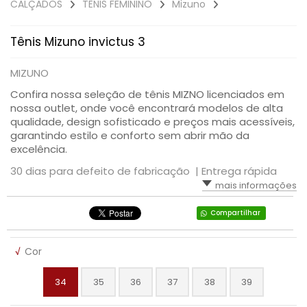
CALÇADOS
TÊNIS FEMININO
Mizuno
SAÚDE DIGESTIVA
Tênis Mizuno invictus 3
MIZUNO
Confira nossa seleção de tênis MIZNO licenciados em
nossa outlet, onde você encontrará modelos de alta
qualidade, design sofisticado e preços mais acessíveis,
garantindo estilo e conforto sem abrir mão da
excelência.
30 dias para defeito de fabricação |
Entrega rápida
mais informações
Compartilhar
√
Cor
34
35
36
37
38
39