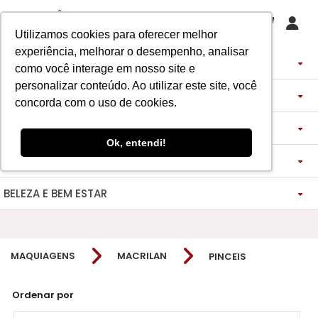
Utilizamos cookies para oferecer melhor
experiência, melhorar o desempenho, analisar
PERFUMES
como você interage em nosso site e
personalizar conteúdo. Ao utilizar este site, você
DECANTS
IMPORTADOS
concorda com o uso de cookies.
ASSINATURA DE PERFUME
ÁRABES
DECANTS DE LUXO
FEMININO
Ok, entendi!
MAQUIAGENS
SEMI SELETIVO
ASSINATURA ROUPA
FEMININO
DECANTS ÁRABES
MASCULINO
BELEZA E BEM ESTAR
-------------
LADY BEAUTY
FEMININO
BLAZER
MASCULINO
DESCOBERTAS
CATHARINE HILL
VIDA SAUDÁVEL
BOCA
INSPIRAÇÕES
MASCULINO
CALÇAS
MAQUIAGENS
MACRILAN
PINCEIS
RUBY ROSE
NOSSO DIFERENCIAL
BOCA
MAGNUS - ENERGIA
MINIATURAS 25ML
FEMININO
ROSTO
VESTIDOS
MELU
DETOX ESSENCE
BOCA
TECNOLOGIA MICELIZAÇÃO
BODY SPLASH
BRAND COLLECTION
OLHOS
FEM-SAÚDE MULHER
MASCULINO
BOLSAS
Ordenar por