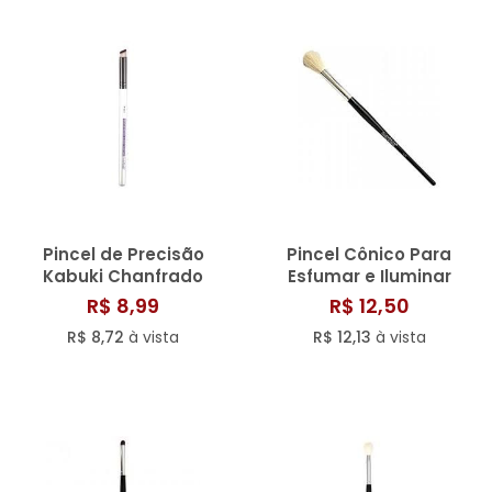
SAÚDE DIGESTIVA
Pincel de Precisão
Pincel Cônico Para
Kabuki Chanfrado
Esfumar e Iluminar
Macrilan W - 123
Macrilan - A28
R$ 8,99
R$ 12,50
R$ 8,72
à vista
R$ 12,13
à vista