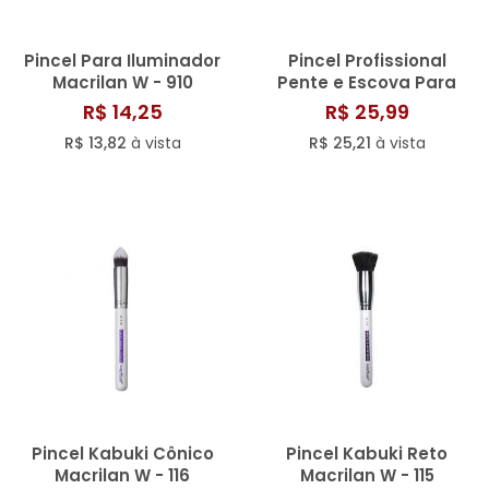
Pincel Para Iluminador
Pincel Profissional
Macrilan W - 910
Pente e Escova Para
Cílios e Sobrancelha W
R$ 14,25
R$ 25,99
- 119
R$ 13,82
à vista
R$ 25,21
à vista
Pincel Kabuki Cônico
Pincel Kabuki Reto
Macrilan W - 116
Macrilan W - 115