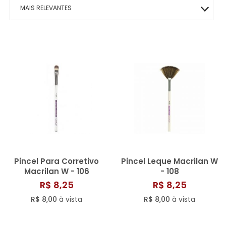
MACRILAN
BOCA
MAIS VITALIDADE
HIDRATANTES
OLHOS
ÁRABE COLLECTION
ROSTO
HOMO – VIGOR
MAIS RELEVANTES
PINCEIS
ENERGIA E VIGOR
OLHOS
BEM-ESTAR TOTAL
KITS PRESENTE
ROSTO
CAFÉ- EMAGRECE
MAIS VENDIDOS
CONTROLE DE PESO
ROSTO
PAZ EMOCIONAL
MENOR PREÇO
FORÇA CORPORAL
SONO TRANQUILO
MAIOR PREÇO
FORÇA CAPILAR
CORAÇÃO SADIO
A - Z
FOCO MENTAL
METABOLISMO
CORPO SAUDÁVEL
GLICOSE ESTÁVEL
Pincel Para Corretivo
Pincel Leque Macrilan W
RESPIRAÇÃO LIVRE
Macrilan W - 106
- 108
R$ 8,25
R$ 8,25
MOBILIDADE ÓSSEA
R$ 8,00
à vista
R$ 8,00
à vista
SAÚDE OCULAR