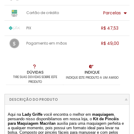
x sem juros de R$ 0,00
.
.
.
.
Parcelas
Cartão de crédito
.
.
.
.
.
.
.
1x sem juros de R$ 49,00
.
.
.
.
R$ 47,53
PIX
.
.
.
.
.
.
.
1x sem juros de R$ 47,53
.
.
.
.
R$ 49,00
Pagamento em mãos
.
.
.
.
.
.
.
1x sem juros de R$ 49,00
.
.
.
.
.
.
.
.
.
.
.
DÚVIDAS
INDIQUE
TIRE SUAS DÚVIDAS SOBRE ESTE
INDIQUE ESTE PRODUTO A UM AMIGO
PRODUTO
DESCRIÇÃO DO PRODUTO
Aqui na
Lady Griffe
você encontra o melhor em
maquiagem
,
pensando nisso disponibilamos em nossa loja, o
Kit de Pincéis
para Maquiagem Macrilan
auxilia para uma maquiagem perfeita e
a qualquer momento, pois possui um formato ideal para levar na
bolsa. Composto por pincéis fáceis para manusear e com pelos