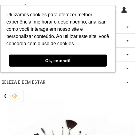
Utilizamos cookies para oferecer melhor
experiência, melhorar o desempenho, analisar
PERFUMES
como você interage em nosso site e
personalizar conteúdo. Ao utilizar este site, você
DECANTS
IMPORTADOS
concorda com o uso de cookies.
ASSINATURA DE PERFUME
ÁRABES
DECANTS DE LUXO
FEMININO
Ok, entendi!
MAQUIAGENS
SEMI SELETIVO
ASSINATURA ROUPA
FEMININO
DECANTS ÁRABES
MASCULINO
BELEZA E BEM ESTAR
-------------
LADY BEAUTY
FEMININO
BLAZER
MASCULINO
DESCOBERTAS
CATHARINE HILL
VIDA SAUDÁVEL
BOCA
INSPIRAÇÕES
MASCULINO
CALÇAS
RUBY ROSE
NOSSO DIFERENCIAL
BOCA
MAGNUS - ENERGIA
MINIATURAS 25ML
FEMININO
ROSTO
VESTIDOS
MELU
DETOX ESSENCE
BOCA
TECNOLOGIA MICELIZAÇÃO
BODY SPLASH
BRAND COLLECTION
OLHOS
FEM-SAÚDE MULHER
MASCULINO
BOLSAS