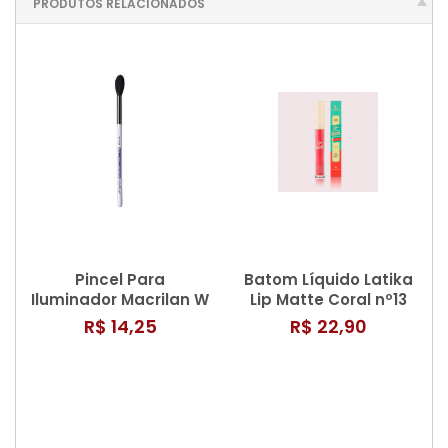
PRODUTOS RELACIONADOS
Pincel Para
Batom Líquido Latika
Iluminador Macrilan W
Lip Matte Coral nº13
- 910
R$ 14,25
R$ 22,90