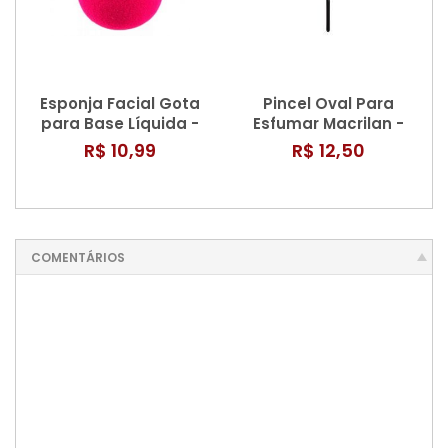
Esponja Facial Gota
Pincel Oval Para
para Base Líquida -
Esfumar Macrilan -
NN024
A27
R$ 10,99
R$ 12,50
COMENTÁRIOS