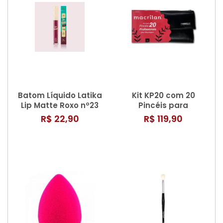
Batom Líquido Latika
Kit KP20 com 20
Lip Matte Roxo nº23
Pincéis para
Maquiagem –
R$ 22,90
R$ 119,90
Macrilan