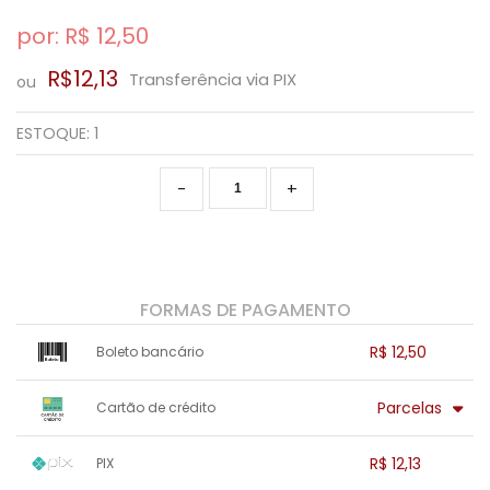
por: R$
12,50
SAÚDE DIGESTIVA
R$12,13
Transferência via PIX
ou
ESTOQUE:
1
-
+
FORMAS DE PAGAMENTO
R$ 12,50
Boleto bancário
x sem juros de R$ 0,00
.
.
.
.
Parcelas
Cartão de crédito
.
.
.
.
.
.
.
1x sem juros de R$ 12,50
.
.
.
.
R$ 12,13
PIX
.
.
.
.
.
.
.