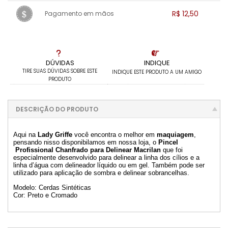
1x sem juros de R$ 12,13
.
.
.
.
R$ 12,50
Pagamento em mãos
.
.
.
.
.
.
.
1x sem juros de R$ 12,50
.
.
.
.
.
.
.
.
.
.
.
DÚVIDAS
INDIQUE
TIRE SUAS DÚVIDAS SOBRE ESTE
INDIQUE ESTE PRODUTO A UM AMIGO
PRODUTO
DESCRIÇÃO DO PRODUTO
Aqui na
Lady Griffe
você encontra o melhor em
maquiagem
,
pensando nisso disponibilamos em nossa loja, o
Pincel
Profissional Chanfrado para Delinear Macrilan
que foi
especialmente desenvolvido para delinear a linha dos cílios e a
linha d’água com delineador líquido ou em gel. Também pode ser
utilizado para aplicação de sombra e delinear sobrancelhas.
Modelo: Cerdas Sintéticas
Cor: Preto e Cromado