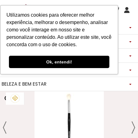
Utilizamos cookies para oferecer melhor
experiência, melhorar o desempenho, analisar
PERFUMES
como você interage em nosso site e
personalizar conteúdo. Ao utilizar este site, você
DECANTS
IMPORTADOS
concorda com o uso de cookies.
ASSINATURA DE PERFUME
ÁRABES
DECANTS DE LUXO
FEMININO
Ok, entendi!
MAQUIAGENS
SEMI SELETIVO
ASSINATURA ROUPA
FEMININO
DECANTS ÁRABES
MASCULINO
BELEZA E BEM ESTAR
-------------
LADY BEAUTY
FEMININO
BLAZER
MASCULINO
DESCOBERTAS
CATHARINE HILL
VIDA SAUDÁVEL
BOCA
INSPIRAÇÕES
MASCULINO
CALÇAS
RUBY ROSE
NOSSO DIFERENCIAL
BOCA
MAGNUS - ENERGIA
MINIATURAS 25ML
FEMININO
ROSTO
VESTIDOS
MELU
DETOX ESSENCE
BOCA
TECNOLOGIA MICELIZAÇÃO
BODY SPLASH
BRAND COLLECTION
OLHOS
FEM-SAÚDE MULHER
MASCULINO
BOLSAS