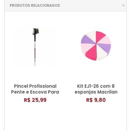
PRODUTOS RELACIONADOS
Pincel Profissional
Kit EJ1-26 com 8
Pente e Escova Para
esponjas Macrilan
Cílios e Sobrancelha
R$ 25,99
R$ 9,80
W - 119