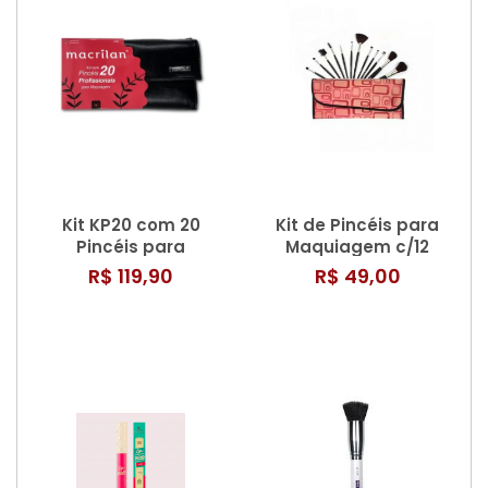
Kit KP20 com 20
Kit de Pincéis para
Pincéis para
Maquiagem c/12
Maquiagem –
Pincéis KP1-5B
R$ 119,90
R$ 49,00
Macrilan