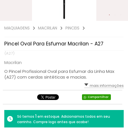
MACRILAN
BOCA
MAIS VITALIDADE
HIDRATANTES
OLHOS
ÁRABE COLLECTION
ROSTO
HOMO – VIGOR
PINCEIS
ENERGIA E VIGOR
OLHOS
BEM-ESTAR TOTAL
KITS PRESENTE
ROSTO
CAFÉ- EMAGRECE
MAQUIAGENS
MACRILAN
PINCEIS
CONTROLE DE PESO
ROSTO
PAZ EMOCIONAL
FORÇA CORPORAL
SONO TRANQUILO
Pincel Oval Para Esfumar Macrilan - A27
(A27)
FORÇA CAPILAR
CORAÇÃO SADIO
Macrilan
FOCO MENTAL
METABOLISMO
O Pincel Profissional Oval para Esfumar da Linha Max
(A27) com cerdas sintéticas e macias.
CORPO SAUDÁVEL
GLICOSE ESTÁVEL
mais informações
RESPIRAÇÃO LIVRE
Compartilhar
MOBILIDADE ÓSSEA
1
Só temos
em estoque. Adicionamos todos em seu
carrinho. Compre logo antes que acabe!
SAÚDE OCULAR