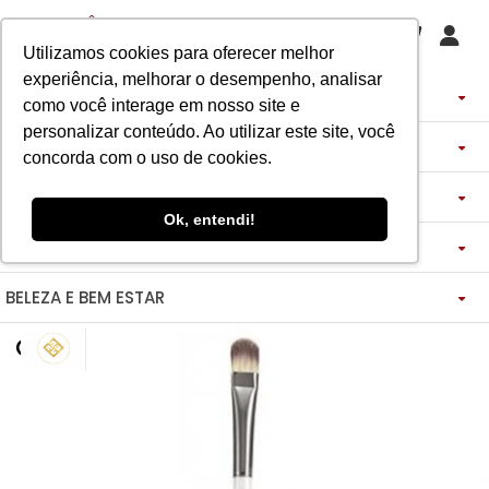
Utilizamos cookies para oferecer melhor
experiência, melhorar o desempenho, analisar
PERFUMES
como você interage em nosso site e
personalizar conteúdo. Ao utilizar este site, você
DECANTS
IMPORTADOS
concorda com o uso de cookies.
ASSINATURA DE PERFUME
ÁRABES
DECANTS DE LUXO
FEMININO
Ok, entendi!
MAQUIAGENS
SEMI SELETIVO
ASSINATURA ROUPA
FEMININO
DECANTS ÁRABES
MASCULINO
BELEZA E BEM ESTAR
-------------
LADY BEAUTY
FEMININO
BLAZER
MASCULINO
DESCOBERTAS
CATHARINE HILL
VIDA SAUDÁVEL
BOCA
INSPIRAÇÕES
MASCULINO
CALÇAS
RUBY ROSE
NOSSO DIFERENCIAL
BOCA
MAGNUS - ENERGIA
MINIATURAS 25ML
FEMININO
ROSTO
VESTIDOS
MELU
DETOX ESSENCE
BOCA
TECNOLOGIA MICELIZAÇÃO
BODY SPLASH
BRAND COLLECTION
OLHOS
FEM-SAÚDE MULHER
MASCULINO
BOLSAS