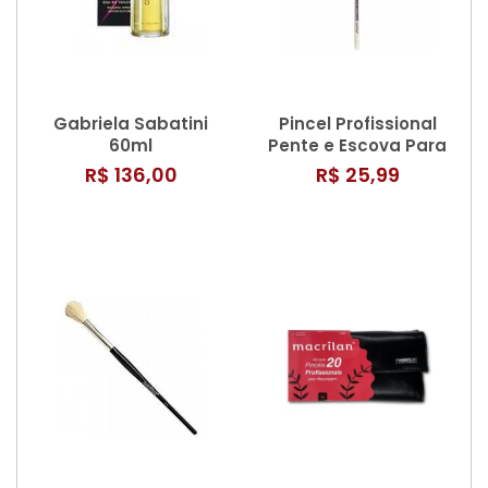
Gabriela Sabatini
Pincel Profissional
60ml
Pente e Escova Para
Cílios e Sobrancelha
R$ 136,00
R$ 25,99
W - 119