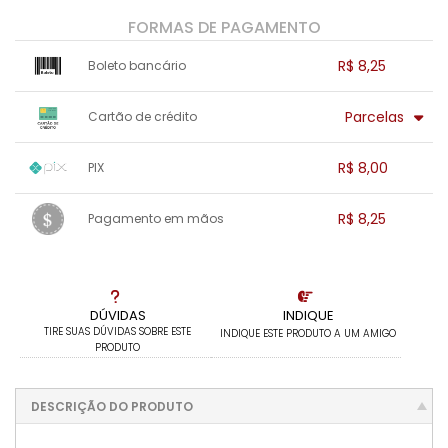
FORMAS DE PAGAMENTO
R$ 8,25
Boleto bancário
x sem juros de R$ 0,00
.
.
.
.
Parcelas
Cartão de crédito
.
.
.
.
.
.
.
1x sem juros de R$ 8,25
.
.
.
.
R$ 8,00
PIX
.
.
.
.
.
.
.
1x sem juros de R$ 8,00
.
.
.
.
R$ 8,25
Pagamento em mãos
.
.
.
.
.
.
.
1x sem juros de R$ 8,25
.
.
.
.
.
.
.
.
.
.
.
DÚVIDAS
INDIQUE
TIRE SUAS DÚVIDAS SOBRE ESTE
INDIQUE ESTE PRODUTO A UM AMIGO
PRODUTO
DESCRIÇÃO DO PRODUTO