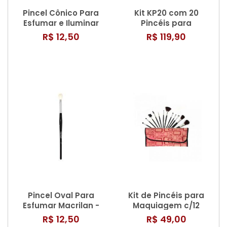
Pincel Cônico Para
Kit KP20 com 20
Esfumar e Iluminar
Pincéis para
Macrilan - A28
Maquiagem –
R$ 12,50
R$ 119,90
Macrilan
Pincel Oval Para
Kit de Pincéis para
Esfumar Macrilan -
Maquiagem c/12
A27
Pincéis KP1-5B
R$ 12,50
R$ 49,00