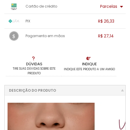
x sem juros de R$ 0,00
.
.
.
.
Parcelas
Cartão de crédito
.
.
.
.
.
.
.
1x sem juros de R$ 27,14
.
.
.
.
R$ 26,33
PIX
.
.
.
.
.
.
.
1x sem juros de R$ 26,33
.
.
.
.
R$ 27,14
Pagamento em mãos
.
.
.
.
.
.
.
1x sem juros de R$ 27,14
.
.
.
.
.
.
.
.
.
.
.
DÚVIDAS
INDIQUE
TIRE SUAS DÚVIDAS SOBRE ESTE
INDIQUE ESTE PRODUTO A UM AMIGO
PRODUTO
DESCRIÇÃO DO PRODUTO