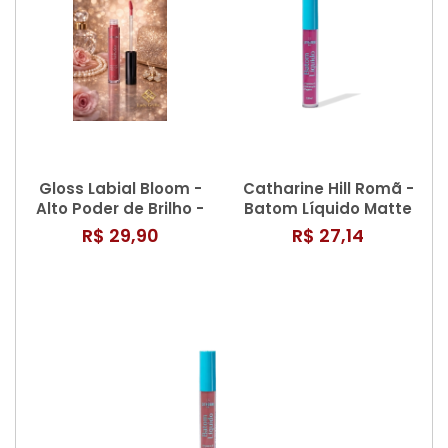
Gloss Labial Bloom -
Catharine Hill Romã -
Alto Poder de Brilho -
Batom Líquido Matte
Catharine Hill
3,8ml
R$ 29,90
R$ 27,14