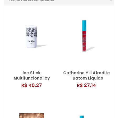
Ice Stick
Catharine Hill Afrodite
Multifuncional by
- Batom Líquido
Mayara Cardoso -
Matte 3,8ml
R$ 40,27
R$ 27,14
Catharine Hill