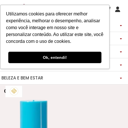
Utilizamos cookies para oferecer melhor
experiência, melhorar o desempenho, analisar
PERFUMES
como você interage em nosso site e
personalizar conteúdo. Ao utilizar este site, você
DECANTS
IMPORTADOS
concorda com o uso de cookies.
ASSINATURA DE PERFUME
ÁRABES
DECANTS DE LUXO
FEMININO
Ok, entendi!
MAQUIAGENS
SEMI SELETIVO
ASSINATURA ROUPA
FEMININO
DECANTS ÁRABES
MASCULINO
BELEZA E BEM ESTAR
-------------
LADY BEAUTY
FEMININO
BLAZER
MASCULINO
DESCOBERTAS
CATHARINE HILL
VIDA SAUDÁVEL
BOCA
INSPIRAÇÕES
MASCULINO
CALÇAS
RUBY ROSE
NOSSO DIFERENCIAL
BOCA
MAGNUS - ENERGIA
MINIATURAS 25ML
FEMININO
ROSTO
VESTIDOS
MELU
DETOX ESSENCE
BOCA
TECNOLOGIA MICELIZAÇÃO
BODY SPLASH
BRAND COLLECTION
OLHOS
FEM-SAÚDE MULHER
MASCULINO
BOLSAS