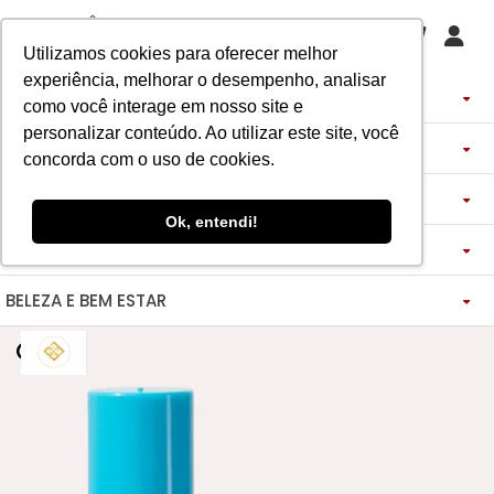
Utilizamos cookies para oferecer melhor
experiência, melhorar o desempenho, analisar
PERFUMES
como você interage em nosso site e
personalizar conteúdo. Ao utilizar este site, você
DECANTS
IMPORTADOS
concorda com o uso de cookies.
ASSINATURA DE PERFUME
ÁRABES
DECANTS DE LUXO
FEMININO
Ok, entendi!
MAQUIAGENS
SEMI SELETIVO
ASSINATURA ROUPA
FEMININO
DECANTS ÁRABES
MASCULINO
BELEZA E BEM ESTAR
-------------
LADY BEAUTY
FEMININO
BLAZER
MASCULINO
DESCOBERTAS
CATHARINE HILL
VIDA SAUDÁVEL
BOCA
INSPIRAÇÕES
MASCULINO
CALÇAS
RUBY ROSE
NOSSO DIFERENCIAL
BOCA
MAGNUS - ENERGIA
MINIATURAS 25ML
FEMININO
ROSTO
VESTIDOS
MELU
DETOX ESSENCE
BOCA
TECNOLOGIA MICELIZAÇÃO
BODY SPLASH
BRAND COLLECTION
OLHOS
FEM-SAÚDE MULHER
MASCULINO
BOLSAS