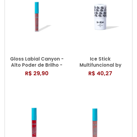
Gloss Labial Canyon -
Ice Stick
Alto Poder de Brilho -
Multifuncional by
Catharine Hill
Mayara Cardoso -
R$ 29,90
R$ 40,27
Catharine Hill