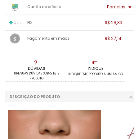
x sem juros de R$ 0,00
.
.
.
.
Parcelas
Cartão de crédito
.
.
.
.
.
.
.
1x sem juros de R$ 27,14
.
.
.
.
R$ 26,33
PIX
.
.
.
.
.
.
.
1x sem juros de R$ 26,33
.
.
.
.
R$ 27,14
Pagamento em mãos
.
.
.
.
.
.
.
1x sem juros de R$ 27,14
.
.
.
.
.
.
.
.
.
.
.
DÚVIDAS
INDIQUE
TIRE SUAS DÚVIDAS SOBRE ESTE
INDIQUE ESTE PRODUTO A UM AMIGO
PRODUTO
DESCRIÇÃO DO PRODUTO