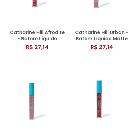
Catharine Hill Afrodite
Catharine Hill Urban -
- Batom Líquido
Batom Líquido Matte
Matte 3,8ml
3,8ml
R$ 27,14
R$ 27,14