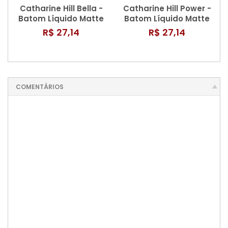
Catharine Hill Bella -
Catharine Hill Power -
Batom Líquido Matte
Batom Líquido Matte
3,8m
3,8ml
R$ 27,14
R$ 27,14
COMENTÁRIOS