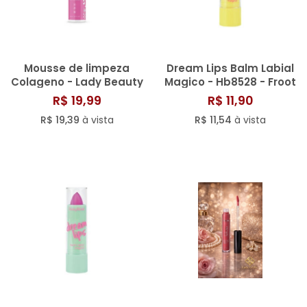
Mousse de limpeza
Dream Lips Balm Labial
Colageno - Lady Beauty
Magico - Hb8528 - Froot
Kiss - Ruby Rose
R$ 19,99
R$ 11,90
R$ 19,39
à vista
R$ 11,54
à vista