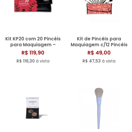
Kit KP20 com 20 Pincéis
Kit de Pincéis para
para Maquiagem –
Maquiagem c/12 Pincéis
Macrilan
KP1-5B
R$ 119,90
R$ 49,00
R$ 116,30
à vista
R$ 47,53
à vista