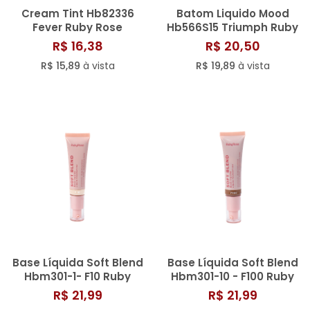
Cream Tint Hb82336
Batom Liquido Mood
Fever Ruby Rose
Hb566S15 Triumph Ruby
Rose
R$ 16,38
R$ 20,50
R$ 15,89
à vista
R$ 19,89
à vista
Base Líquida Soft Blend
Base Líquida Soft Blend
Hbm301-1- F10 Ruby
Hbm301-10 - F100 Ruby
Rose
Rose
R$ 21,99
R$ 21,99