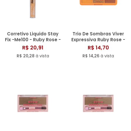
Corretivo Liquido Stay
Trio De Sombras Viver
Fix -Me100 - Ruby Rose -
Expressiva Ruby Rose -
Hb9125
Hbf5283
R$ 20,91
R$ 14,70
R$ 20,28
à vista
R$ 14,26
à vista