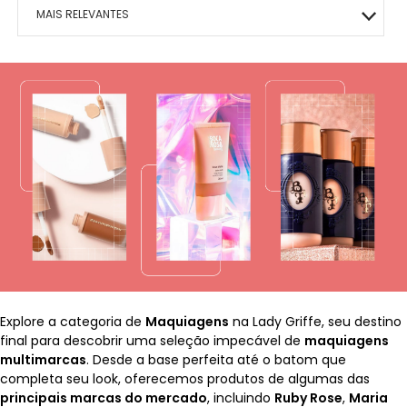
MACRILAN
BOCA
MAIS VITALIDADE
HIDRATANTES
OLHOS
ÁRABE COLLECTION
ROSTO
HOMO – VIGOR
MAIS RELEVANTES
PINCEIS
ENERGIA E VIGOR
OLHOS
BEM-ESTAR TOTAL
KITS PRESENTE
ROSTO
CAFÉ- EMAGRECE
MAIS VENDIDOS
CONTROLE DE PESO
ROSTO
PAZ EMOCIONAL
MENOR PREÇO
FORÇA CORPORAL
SONO TRANQUILO
MAIOR PREÇO
FORÇA CAPILAR
CORAÇÃO SADIO
A - Z
FOCO MENTAL
METABOLISMO
CORPO SAUDÁVEL
GLICOSE ESTÁVEL
RESPIRAÇÃO LIVRE
Explore a categoria de
Maquiagens
na Lady Griffe, seu destino
final para descobrir uma seleção impecável de
maquiagens
MOBILIDADE ÓSSEA
multimarcas
. Desde a base perfeita até o batom que
completa seu look, oferecemos produtos de algumas das
SAÚDE OCULAR
principais marcas do mercado
, incluindo
Ruby Rose
,
Maria