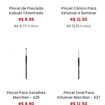
Pincel de Precisão
Pincel Cônico Para
Kabuki Chanfrado
Esfumar e Iluminar
Macrilan W - 123
Macrilan - A28
R$ 8,99
R$ 12,50
R$ 8,72
à vista
R$ 12,13
à vista
Pincel Para Detalhes
Pincel Oval Para
Macrilan - A25
Esfumar Macrilan - A27
R$ 8,90
R$ 12,50