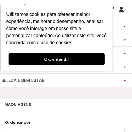
Utilizamos cookies para oferecer melhor
experiência, melhorar o desempenho, analisar
PERFUMES
como você interage em nosso site e
personalizar conteúdo. Ao utilizar este site, você
DECANTS
IMPORTADOS
concorda com o uso de cookies.
ASSINATURA DE PERFUME
ÁRABES
DECANTS DE LUXO
FEMININO
Ok, entendi!
MAQUIAGENS
SEMI SELETIVO
ASSINATURA ROUPA
FEMININO
DECANTS ÁRABES
MASCULINO
BELEZA E BEM ESTAR
-------------
LADY BEAUTY
FEMININO
BLAZER
MASCULINO
DESCOBERTAS
CATHARINE HILL
VIDA SAUDÁVEL
BOCA
INSPIRAÇÕES
MASCULINO
CALÇAS
MAQUIAGENS
RUBY ROSE
NOSSO DIFERENCIAL
BOCA
MAGNUS - ENERGIA
MINIATURAS 25ML
FEMININO
ROSTO
VESTIDOS
MELU
DETOX ESSENCE
BOCA
TECNOLOGIA MICELIZAÇÃO
BODY SPLASH
BRAND COLLECTION
OLHOS
FEM-SAÚDE MULHER
MASCULINO
BOLSAS
Ordenar por