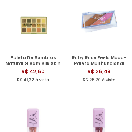
Paleta De Sombras
Ruby Rose Feels Mood-
Natural Gleam Silk Skin
Paleta Multifuncional
21G Ruby Rose -
14.9g
R$ 42,60
R$ 26,49
Hbe2205
R$ 41,32
à vista
R$ 25,70
à vista