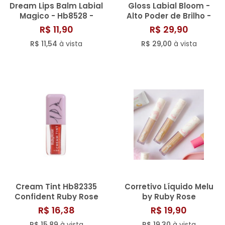
Dream Lips Balm Labial
Gloss Labial Bloom -
Magico - Hb8528 -
Alto Poder de Brilho -
Strawberry Week - Ruby
Catharine Hill
R$ 11,90
R$ 29,90
Rose
R$ 11,54
à vista
R$ 29,00
à vista
Cream Tint Hb82335
Corretivo Líquido Melu
Confident Ruby Rose
by Ruby Rose
R$ 16,38
R$ 19,90
R$ 15,89
à vista
R$ 19,30
à vista