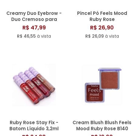
Creamy Duo Eyebrow -
Pincel Pó Feels Mood
Duo Cremoso para
Ruby Rose
Sobrancelha -
R$ 47,99
R$ 26,90
Catharine Hill
R$ 46,55
à vista
R$ 26,09
à vista
Ruby Rose Stay Fix -
Cream Blush Blush Feels
Batom Líquido 3,2ml
Mood Ruby Rose B140
Wild Fire 9g