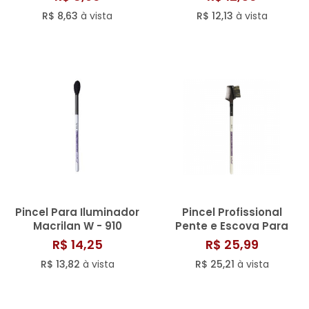
R$ 8,63
à vista
R$ 12,13
à vista
Pincel Para Iluminador
Pincel Profissional
Macrilan W - 910
Pente e Escova Para
Cílios e Sobrancelha W
R$ 14,25
R$ 25,99
- 119
R$ 13,82
à vista
R$ 25,21
à vista