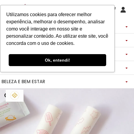
Utilizamos cookies para oferecer melhor
experiência, melhorar o desempenho, analisar
PERFUMES
como você interage em nosso site e
personalizar conteúdo. Ao utilizar este site, você
DECANTS
IMPORTADOS
concorda com o uso de cookies.
ASSINATURA DE PERFUME
ÁRABES
DECANTS DE LUXO
FEMININO
Ok, entendi!
MAQUIAGENS
SEMI SELETIVO
ASSINATURA ROUPA
FEMININO
DECANTS ÁRABES
MASCULINO
BELEZA E BEM ESTAR
-------------
LADY BEAUTY
FEMININO
BLAZER
MASCULINO
DESCOBERTAS
CATHARINE HILL
VIDA SAUDÁVEL
BOCA
INSPIRAÇÕES
MASCULINO
CALÇAS
RUBY ROSE
NOSSO DIFERENCIAL
BOCA
MAGNUS - ENERGIA
MINIATURAS 25ML
FEMININO
ROSTO
VESTIDOS
MELU
DETOX ESSENCE
BOCA
TECNOLOGIA MICELIZAÇÃO
BODY SPLASH
BRAND COLLECTION
OLHOS
FEM-SAÚDE MULHER
MASCULINO
BOLSAS