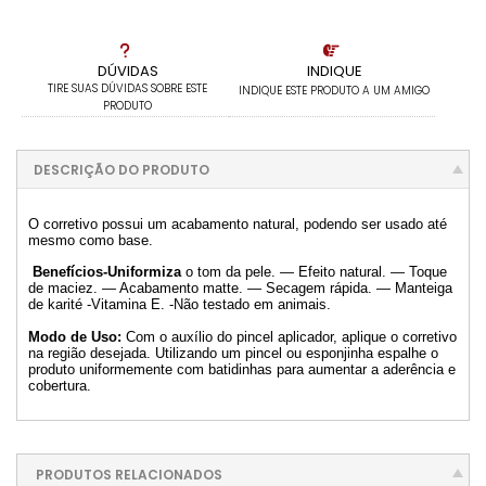
1x sem juros de R$ 19,90
.
.
.
.
.
.
.
.
.
.
.
DÚVIDAS
INDIQUE
TIRE SUAS DÚVIDAS SOBRE ESTE
INDIQUE ESTE PRODUTO A UM AMIGO
PRODUTO
DESCRIÇÃO DO PRODUTO
O corretivo possui um acabamento natural, podendo ser usado até
mesmo como base.
Benefícios-Uniformiza
o tom da pele. — Efeito natural. — Toque
de maciez. — Acabamento matte. — Secagem rápida. — Manteiga
de karité -Vitamina E. -Não testado em animais.
Modo de Uso:
Com o auxílio do pincel aplicador, aplique o corretivo
na região desejada. Utilizando um pincel ou esponjinha espalhe o
produto uniformemente com batidinhas para aumentar a aderência e
cobertura.
PRODUTOS RELACIONADOS