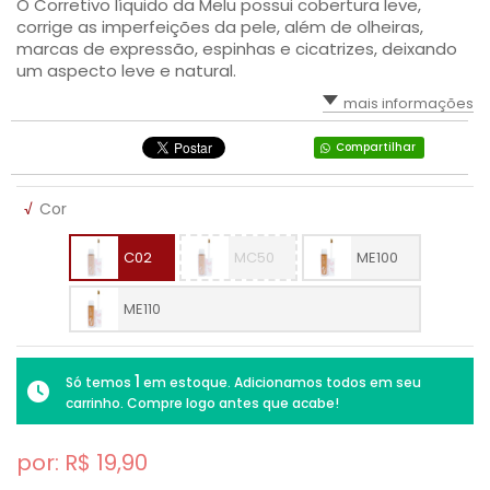
O Corretivo líquido da Melu possui cobertura leve,
corrige as imperfeições da pele, além de olheiras,
SAÚDE DIGESTIVA
marcas de expressão, espinhas e cicatrizes, deixando
um aspecto leve e natural.
mais informações
Compartilhar
√
Cor
C02
MC50
ME100
ME110
1
Só temos
em estoque. Adicionamos todos em seu
carrinho. Compre logo antes que acabe!
por: R$
19,90