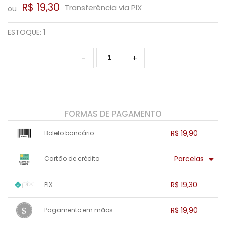
R$ 19,30
Transferência via PIX
ou
ESTOQUE:
1
-
+
FORMAS DE PAGAMENTO
R$ 19,90
Boleto bancário
x sem juros de R$ 0,00
.
.
.
.
Parcelas
Cartão de crédito
.
.
.
.
.
.
.
1x sem juros de R$ 19,90
.
.
.
.
R$ 19,30
PIX
.
.
.
.
.
.
.
1x sem juros de R$ 19,30
.
.
.
.
R$ 19,90
Pagamento em mãos
.
.
.
.
.
.
.