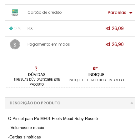
x sem juros de R$ 0,00
.
.
.
.
Parcelas
Cartão de crédito
.
.
.
.
.
.
.
1x sem juros de R$ 26,90
.
.
.
.
R$ 26,09
PIX
.
.
.
.
.
.
.
1x sem juros de R$ 26,09
.
.
.
.
R$ 26,90
Pagamento em mãos
.
.
.
.
.
.
.
1x sem juros de R$ 26,90
.
.
.
.
.
.
.
.
.
.
.
DÚVIDAS
INDIQUE
TIRE SUAS DÚVIDAS SOBRE ESTE
INDIQUE ESTE PRODUTO A UM AMIGO
PRODUTO
DESCRIÇÃO DO PRODUTO
O Pincel para Pó MF01 Feels Mood Ruby Rose é:
- Volumoso e macio
-Cerdas sintéticas