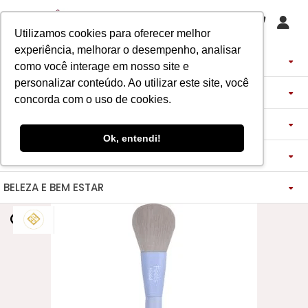
Utilizamos cookies para oferecer melhor
experiência, melhorar o desempenho, analisar
PERFUMES
como você interage em nosso site e
personalizar conteúdo. Ao utilizar este site, você
DECANTS
IMPORTADOS
concorda com o uso de cookies.
ASSINATURA DE PERFUME
ÁRABES
DECANTS DE LUXO
FEMININO
Ok, entendi!
MAQUIAGENS
SEMI SELETIVO
ASSINATURA ROUPA
FEMININO
DECANTS ÁRABES
MASCULINO
BELEZA E BEM ESTAR
-------------
LADY BEAUTY
FEMININO
BLAZER
MASCULINO
DESCOBERTAS
CATHARINE HILL
VIDA SAUDÁVEL
BOCA
INSPIRAÇÕES
MASCULINO
CALÇAS
RUBY ROSE
NOSSO DIFERENCIAL
BOCA
MAGNUS - ENERGIA
MINIATURAS 25ML
FEMININO
ROSTO
VESTIDOS
MELU
DETOX ESSENCE
BOCA
TECNOLOGIA MICELIZAÇÃO
BODY SPLASH
BRAND COLLECTION
OLHOS
FEM-SAÚDE MULHER
MASCULINO
BOLSAS