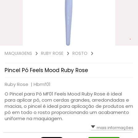
MACRILAN
BOCA
MAIS VITALIDADE
HIDRATANTES
OLHOS
ÁRABE COLLECTION
ROSTO
HOMO – VIGOR
PINCEIS
ENERGIA E VIGOR
OLHOS
BEM-ESTAR TOTAL
KITS PRESENTE
ROSTO
CAFÉ- EMAGRECE
CONTROLE DE PESO
ROSTO
PAZ EMOCIONAL
FORÇA CORPORAL
SONO TRANQUILO
MAQUIAGENS
RUBY ROSE
ROSTO
FORÇA CAPILAR
CORAÇÃO SADIO
Pincel Pó Feels Mood Ruby Rose
FOCO MENTAL
METABOLISMO
Ruby Rose |
Hbmf01
CORPO SAUDÁVEL
GLICOSE ESTÁVEL
O Pincel para Pó MF01 Feels Mood Ruby Rose é ideal
para aplicar pó, com cerdas grandes, arredondadas e
RESPIRAÇÃO LIVRE
macias, o pincel é ideal para aplicação de produtos em
pó em todo o rosto proporcionando um acabamento
uniforme na maquiagem.
MOBILIDADE ÓSSEA
mais informações
SAÚDE OCULAR