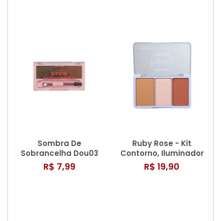
Sombra De
Ruby Rose - Kit
Sobrancelha Dou03
Contorno, Iluminador
Ruby Rose - Hbe2501-
e Blush
R$ 7,99
R$ 19,90
3