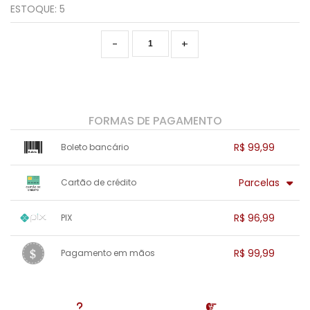
ESTOQUE:
5
-
+
FORMAS DE PAGAMENTO
R$ 99,99
Boleto bancário
x sem juros de R$ 0,00
.
.
.
.
Parcelas
Cartão de crédito
.
.
.
.
.
.
.
1x sem juros de R$ 99,99
.
.
.
.
R$ 96,99
PIX
.
.
.
.
.
.
.
1x sem juros de R$ 96,99
.
.
.
.
R$ 99,99
Pagamento em mãos
.
.
.
.
.
.
.
1x sem juros de R$ 99,99
.
.
.
.
.
.
.
.
.
.
.