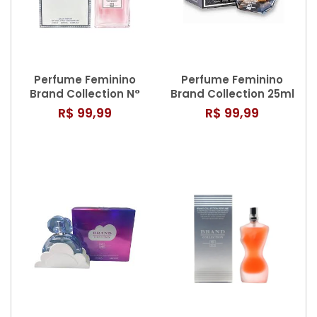
Perfume Feminino
Perfume Feminino
Brand Collection N°
Brand Collection 25ml
384 - 25ML
N° 069/810
R$ 99,99
R$ 99,99