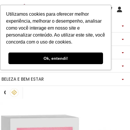
Utilizamos cookies para oferecer melhor
experiência, melhorar o desempenho, analisar
PERFUMES
como você interage em nosso site e
personalizar conteúdo. Ao utilizar este site, você
DECANTS
IMPORTADOS
concorda com o uso de cookies.
ASSINATURA DE PERFUME
ÁRABES
DECANTS DE LUXO
FEMININO
Ok, entendi!
MAQUIAGENS
SEMI SELETIVO
ASSINATURA ROUPA
FEMININO
DECANTS ÁRABES
MASCULINO
BELEZA E BEM ESTAR
-------------
LADY BEAUTY
FEMININO
BLAZER
MASCULINO
DESCOBERTAS
CATHARINE HILL
VIDA SAUDÁVEL
BOCA
INSPIRAÇÕES
MASCULINO
CALÇAS
RUBY ROSE
NOSSO DIFERENCIAL
BOCA
MAGNUS - ENERGIA
MINIATURAS 25ML
FEMININO
ROSTO
VESTIDOS
MELU
DETOX ESSENCE
BOCA
TECNOLOGIA MICELIZAÇÃO
BODY SPLASH
BRAND COLLECTION
OLHOS
FEM-SAÚDE MULHER
MASCULINO
BOLSAS