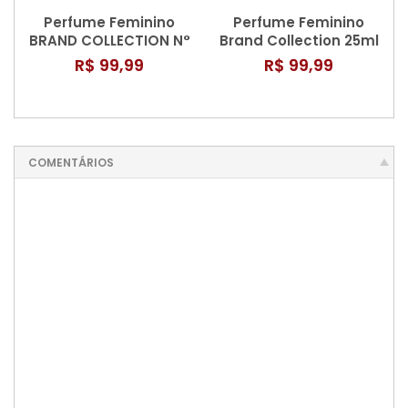
Perfume Feminino
Perfume Feminino
BRAND COLLECTION N°
Brand Collection 25ml
295 - 25ML
N° 171/812
R$ 99,99
R$ 99,99
COMENTÁRIOS