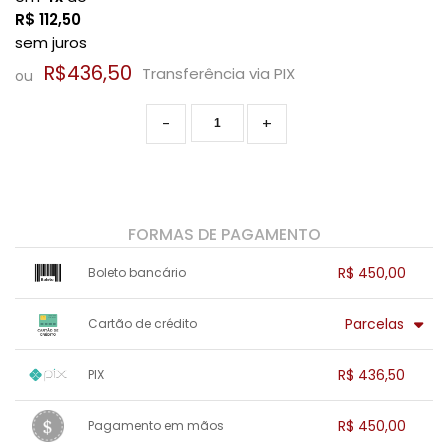
R$
112,50
sem juros
R$436,50
Transferência via PIX
ou
-
+
FORMAS DE PAGAMENTO
R$ 450,00
Boleto bancário
x sem juros de R$ 0,00
.
.
.
.
Parcelas
Cartão de crédito
.
.
.
.
.
.
.
1x sem juros de R$ 450,00
4x sem juros de R$ 112,50
R$ 436,50
PIX
2x sem juros de R$ 225,00
.
.
.
.
.
.
3x sem juros de R$ 150,00
.
1x sem juros de R$ 436,50
.
.
.
.
.
R$ 450,00
Pagamento em mãos
.
.
.
.
.
.
.