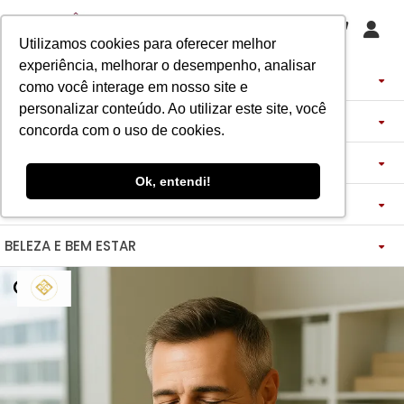
Utilizamos cookies para oferecer melhor
experiência, melhorar o desempenho, analisar
PERFUMES
como você interage em nosso site e
personalizar conteúdo. Ao utilizar este site, você
DECANTS
IMPORTADOS
concorda com o uso de cookies.
ASSINATURA DE PERFUME
ÁRABES
DECANTS DE LUXO
FEMININO
Ok, entendi!
MAQUIAGENS
SEMI SELETIVO
ASSINATURA ROUPA
FEMININO
DECANTS ÁRABES
MASCULINO
BELEZA E BEM ESTAR
-------------
LADY BEAUTY
FEMININO
BLAZER
MASCULINO
DESCOBERTAS
CATHARINE HILL
VIDA SAUDÁVEL
BOCA
INSPIRAÇÕES
MASCULINO
CALÇAS
RUBY ROSE
NOSSO DIFERENCIAL
BOCA
MAGNUS - ENERGIA
MINIATURAS 25ML
FEMININO
ROSTO
VESTIDOS
MELU
DETOX ESSENCE
BOCA
TECNOLOGIA MICELIZAÇÃO
BODY SPLASH
BRAND COLLECTION
OLHOS
FEM-SAÚDE MULHER
MASCULINO
BOLSAS