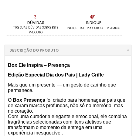
1x sem juros de R$ 450,00
.
.
.
.
.
.
.
.
.
.
.
DÚVIDAS
INDIQUE
TIRE SUAS DÚVIDAS SOBRE ESTE
INDIQUE ESTE PRODUTO A UM AMIGO
PRODUTO
DESCRIÇÃO DO PRODUTO
Box Ele Inspira – Presença
Edição Especial Dia dos Pais | Lady Griffe
Mais que um presente — um gesto de carinho que
permanece.
O
Box Presença
foi criado para homenagear pais que
deixaram marcas profundas, não só na memória, mas
no coração.
Com uma curadoria elegante e emocional, ele combina
fragrâncias selecionadas com itens afetivos que
transformam o momento da entrega em uma
experiência inesquecível.