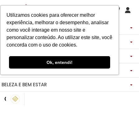
Utilizamos cookies para oferecer melhor
experiência, melhorar o desempenho, analisar
PERFUMES
como você interage em nosso site e
personalizar conteúdo. Ao utilizar este site, você
DECANTS
IMPORTADOS
concorda com o uso de cookies.
ASSINATURA DE PERFUME
ÁRABES
DECANTS DE LUXO
FEMININO
Ok, entendi!
MAQUIAGENS
SEMI SELETIVO
ASSINATURA ROUPA
FEMININO
DECANTS ÁRABES
MASCULINO
BELEZA E BEM ESTAR
-------------
LADY BEAUTY
FEMININO
BLAZER
MASCULINO
DESCOBERTAS
CATHARINE HILL
VIDA SAUDÁVEL
BOCA
INSPIRAÇÕES
MASCULINO
CALÇAS
RUBY ROSE
NOSSO DIFERENCIAL
BOCA
MAGNUS - ENERGIA
MINIATURAS 25ML
FEMININO
ROSTO
VESTIDOS
MELU
DETOX ESSENCE
BOCA
TECNOLOGIA MICELIZAÇÃO
BODY SPLASH
BRAND COLLECTION
OLHOS
FEM-SAÚDE MULHER
MASCULINO
BOLSAS