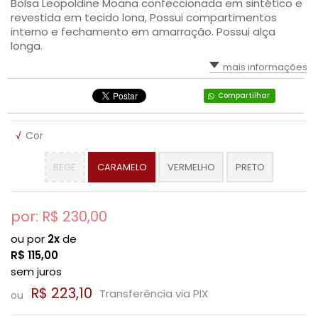
Bolsa Leopoldine Moana confeccionada em sintético e
revestida em tecido lona, Possui compartimentos
SAÚDE DIGESTIVA
interno e fechamento em amarração. Possui alça
longa.
mais informações
Compartilhar
√
Cor
BEGE
CARAMELO
VERMELHO
PRETO
por: R$
230,00
ou por
2x
de
R$
115,00
sem juros
R$ 223,10
Transferência via PIX
ou