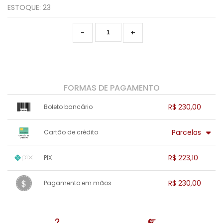
ESTOQUE:
23
-
+
FORMAS DE PAGAMENTO
R$ 230,00
Boleto bancário
x sem juros de R$ 0,00
.
.
.
.
Parcelas
Cartão de crédito
.
.
.
.
.
.
.
1x sem juros de R$ 230,00
.
.
.
.
R$ 223,10
PIX
.
.
2x sem juros de R$ 115,00
.
.
.
.
1x sem juros de R$ 223,10
.
.
.
.
R$ 230,00
Pagamento em mãos
.
.
.
.
.
.
.
1x sem juros de R$ 230,00
.
.
.
.
.
.
.
.
.
.
.