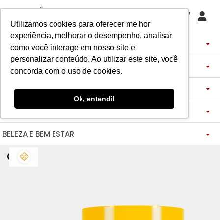
Utilizamos cookies para oferecer melhor
experiência, melhorar o desempenho, analisar
PERFUMES
como você interage em nosso site e
personalizar conteúdo. Ao utilizar este site, você
DECANTS
IMPORTADOS
concorda com o uso de cookies.
ASSINATURA DE PERFUME
ÁRABES
DECANTS DE LUXO
FEMININO
Ok, entendi!
MAQUIAGENS
SEMI SELETIVO
ASSINATURA ROUPA
FEMININO
DECANTS ÁRABES
MASCULINO
BELEZA E BEM ESTAR
-------------
LADY BEAUTY
FEMININO
BLAZER
MASCULINO
DESCOBERTAS
CATHARINE HILL
VIDA SAUDÁVEL
BOCA
INSPIRAÇÕES
MASCULINO
CALÇAS
RUBY ROSE
NOSSO DIFERENCIAL
BOCA
MAGNUS - ENERGIA
MINIATURAS 25ML
FEMININO
ROSTO
VESTIDOS
MELU
DETOX ESSENCE
BOCA
TECNOLOGIA MICELIZAÇÃO
BODY SPLASH
BRAND COLLECTION
OLHOS
FEM-SAÚDE MULHER
MASCULINO
BOLSAS