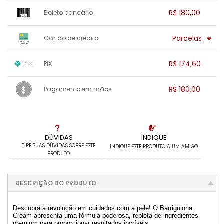
R$ 180,00
Boleto bancário
x sem juros de R$ 0,00
.
.
.
.
Parcelas
Cartão de crédito
.
.
.
.
.
.
.
1x sem juros de R$ 180,00
.
.
.
.
R$ 174,60
PIX
.
.
.
.
.
.
.
1x sem juros de R$ 174,60
.
.
.
.
R$ 180,00
Pagamento em mãos
.
.
.
.
.
.
.
1x sem juros de R$ 180,00
.
.
.
.
.
.
.
.
.
.
.
DÚVIDAS
INDIQUE
TIRE SUAS DÚVIDAS SOBRE ESTE
INDIQUE ESTE PRODUTO A UM AMIGO
PRODUTO
DESCRIÇÃO DO PRODUTO
Descubra a revolução em cuidados com a pele! O Barriguinha
Cream apresenta uma fórmula poderosa, repleta de ingredientes
premium para proporcionar resultados incríveis.