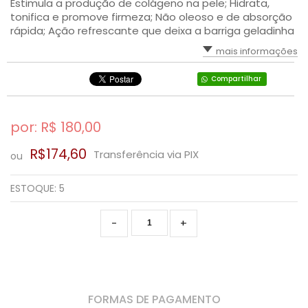
Estimula a produção de colágeno na pele; Hidrata,
tonifica e promove firmeza; Não oleoso e de absorção
SAÚDE DIGESTIVA
rápida; Ação refrescante que deixa a barriga geladinha
mais informações
Compartilhar
por: R$
180,00
R$174,60
Transferência via PIX
ou
ESTOQUE:
5
-
+
FORMAS DE PAGAMENTO