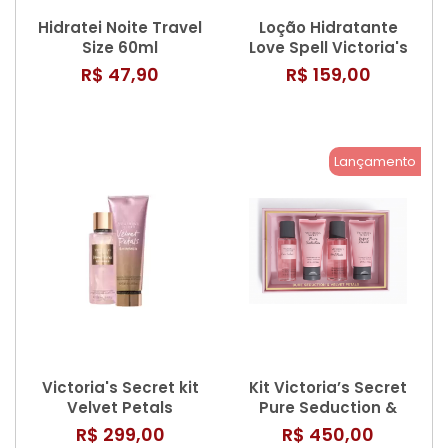
Hidratei Noite Travel
Loção Hidratante
Size 60ml
Love Spell Victoria's
Secret 236ml
R$ 47,90
R$ 159,00
Lançamento
Victoria's Secret kit
Kit Victoria’s Secret
Velvet Petals
Pure Seduction &
Shimmer 250ml
Velvet Petals
R$ 299,00
R$ 450,00
Loção+Body Splash