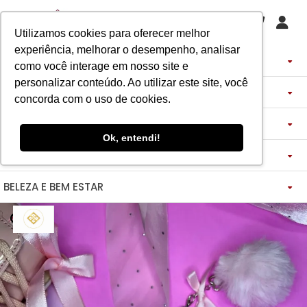
Utilizamos cookies para oferecer melhor
experiência, melhorar o desempenho, analisar
PERFUMES
como você interage em nosso site e
personalizar conteúdo. Ao utilizar este site, você
DECANTS
IMPORTADOS
concorda com o uso de cookies.
ASSINATURA DE PERFUME
ÁRABES
DECANTS DE LUXO
FEMININO
Ok, entendi!
MAQUIAGENS
SEMI SELETIVO
ASSINATURA ROUPA
FEMININO
DECANTS ÁRABES
MASCULINO
BELEZA E BEM ESTAR
-------------
LADY BEAUTY
FEMININO
BLAZER
MASCULINO
DESCOBERTAS
CATHARINE HILL
VIDA SAUDÁVEL
BOCA
INSPIRAÇÕES
MASCULINO
CALÇAS
RUBY ROSE
NOSSO DIFERENCIAL
BOCA
MAGNUS - ENERGIA
MINIATURAS 25ML
FEMININO
ROSTO
VESTIDOS
MELU
DETOX ESSENCE
BOCA
TECNOLOGIA MICELIZAÇÃO
BODY SPLASH
BRAND COLLECTION
OLHOS
FEM-SAÚDE MULHER
MASCULINO
BOLSAS