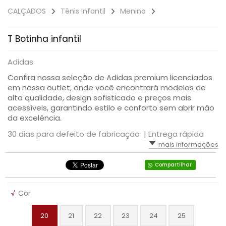
CALÇADOS
Tênis Infantil
Menina
SAÚDE DIGESTIVA
T Botinha infantil
Adidas
Confira nossa seleção de Adidas premium licenciados
em nossa outlet, onde você encontrará modelos de
alta qualidade, design sofisticado e preços mais
acessíveis, garantindo estilo e conforto sem abrir mão
da excelência.
30 dias para defeito de fabricação |
Entrega rápida
mais informações
Compartilhar
√
Cor
20
21
22
23
24
25