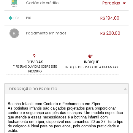
.
.
Parcelas
Cartão de crédito
.
.
.
.
.
.
.
1x sem juros de R$ 200,00
.
.
.
.
R$ 194,00
PIX
.
.
2x sem juros de R$ 100,00
.
.
.
.
1x sem juros de R$ 194,00
.
.
.
.
R$ 200,00
Pagamento em mãos
.
.
.
.
.
.
.
1x sem juros de R$ 200,00
.
.
.
.
.
.
.
.
.
.
.
DÚVIDAS
INDIQUE
TIRE SUAS DÚVIDAS SOBRE ESTE
INDIQUE ESTE PRODUTO A UM AMIGO
PRODUTO
DESCRIÇÃO DO PRODUTO
Botinha Infantil com Conforto e Fechamento em Zíper
As botinhas infantis são calçados projetados para proporcionar
conforto e segurança aos pés das crianças. Um modelo específico
que atende a essas necessidades é a botinha infantil com
fechamento em zíper, disponível nos tamanhos 20 ao 27. Este tipo
de calçado é ideal para os pequenos, pois combina praticidade e
estilo.