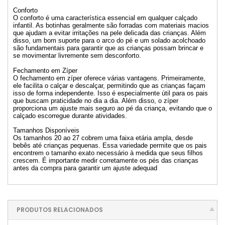
Conforto
O conforto é uma característica essencial em qualquer calçado
infantil. As botinhas geralmente são forradas com materiais macios
que ajudam a evitar irritações na pele delicada das crianças. Além
disso, um bom suporte para o arco do pé e um solado acolchoado
são fundamentais para garantir que as crianças possam brincar e
se movimentar livremente sem desconforto.
Fechamento em Zíper
O fechamento em zíper oferece várias vantagens. Primeiramente,
ele facilita o calçar e descalçar, permitindo que as crianças façam
isso de forma independente. Isso é especialmente útil para os pais
que buscam praticidade no dia a dia. Além disso, o zíper
proporciona um ajuste mais seguro ao pé da criança, evitando que o
calçado escorregue durante atividades.
Tamanhos Disponíveis
Os tamanhos 20 ao 27 cobrem uma faixa etária ampla, desde
bebês até crianças pequenas. Essa variedade permite que os pais
encontrem o tamanho exato necessário à medida que seus filhos
crescem. É importante medir corretamente os pés das crianças
antes da compra para garantir um ajuste adequad
PRODUTOS RELACIONADOS